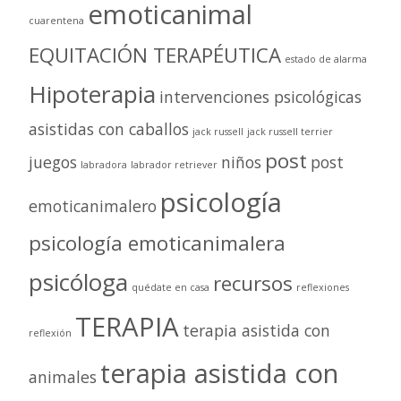
emoticanimal
cuarentena
EQUITACIÓN TERAPÉUTICA
estado de alarma
Hipoterapia
intervenciones psicológicas
asistidas con caballos
jack russell
jack russell terrier
post
juegos
niños
post
labradora
labrador retriever
psicología
emoticanimalero
psicología emoticanimalera
psicóloga
recursos
quédate en casa
reflexiones
TERAPIA
terapia asistida con
reflexión
terapia asistida con
animales