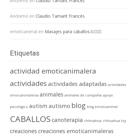
Anónimo
en
Claudio Tamarit Francés
Anónimo
en
Claudio Tamarit Francés
emoticanimal
en
Masajes para caballos🐴💆🏻‍♀️
Etiquetas
actividad emoticanimalera
actividades
actividades adaptadas
actividades
animales
emoicanimaleras
animales de compañia
apoyo
blog
autism
autismo
psicológico
blog emoticanimal
CABALLOS
canoterapia
chihuahua
chihuahua toy
creaciones
creaciones emoticanimaleras