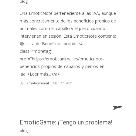
blog
Una EmoticNote perteneciente a las IAA, aunque
más concretamente de los beneficios propios de
animales como el caballo y el perro cuando
intervienen en sesión. Esta EmoticNote contiene:
🟢 Lista de Beneficios propios<a
class="moretag"
href="https://emoticanimal.es/emoticnote-
beneficios-propios-de-caballos-y-perros-en-
iaa">Leer más...</a>
By :
emoticanimal
| Mar 27, 2021
0
EmoticGame: ¡Tengo un problema!
blog