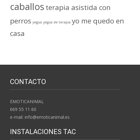
caballos
terapia asistida con
perros
yo me quedo en
yegua
yegua de terapia
casa
CONTACTO
EMOTICANIMAL
669 55 11 60
e-mail: info@emoticanimal.es
INSTALACIONES TAC