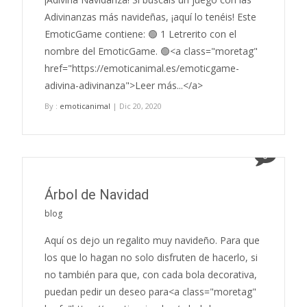
Adivinanzas más navideñas, ¡aquí lo tenéis! Este
EmoticGame contiene: 🟢 1 Letrerito con el
nombre del EmoticGame. 🟢<a class="moretag"
href="https://emoticanimal.es/emoticgame-
adivina-adivinanza">Leer más...</a>
By :
emoticanimal
| Dic 20, 2020
0
Árbol de Navidad
blog
Aquí os dejo un regalito muy navideño. Para que
los que lo hagan no solo disfruten de hacerlo, si
no también para que, con cada bola decorativa,
puedan pedir un deseo para<a class="moretag"