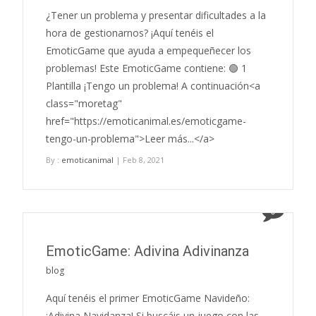
¿Tener un problema y presentar dificultades a la
hora de gestionarnos? ¡Aquí tenéis el
EmoticGame que ayuda a empequeñecer los
problemas! Este EmoticGame contiene: 🟢 1
Plantilla ¡Tengo un problema! A continuación<a
class="moretag"
href="https://emoticanimal.es/emoticgame-
tengo-un-problema">Leer más...</a>
By :
emoticanimal
| Feb 8, 2021
0
EmoticGame: Adivina Adivinanza
blog
Aquí tenéis el primer EmoticGame Navideño:
¡Adivina Navidanza! Si buscáis un juego con las