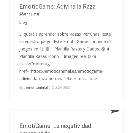
EmoticGame: Adivina la Raza
Perruna
blog
Si queréis aprender sobre Razas Perrunas, ¡este
es vuestro juego! Este EmoticGame contiene (4
juegos en 1): 🟢 1 Plantilla Razas y Dados. 🟢 4
Plantilla Razas Icono – Imagen real (2<a
class="moretag"
href="https://emoticanimal.es/emoticgame-
adivina-la-raza-perruna">Leer más...</a>
By :
emoticanimal
| Oct 24, 2020
0
EmotiGame: La negatividad