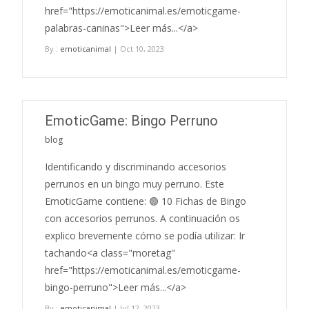
href="https://emoticanimal.es/emoticgame-
palabras-caninas">Leer más...</a>
By :
emoticanimal
| Oct 10, 2023
EmoticGame: Bingo Perruno
blog
Identificando y discriminando accesorios
perrunos en un bingo muy perruno. Este
EmoticGame contiene: 🟢 10 Fichas de Bingo
con accesorios perrunos. A continuación os
explico brevemente cómo se podía utilizar: Ir
tachando<a class="moretag"
href="https://emoticanimal.es/emoticgame-
bingo-perruno">Leer más...</a>
By :
emoticanimal
| Jul 12, 2023