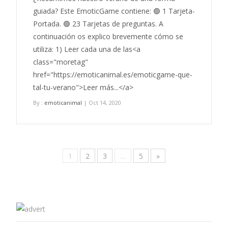
guiada? Este EmoticGame contiene: 🟢 1 Tarjeta-
Portada. 🟢 23 Tarjetas de preguntas. A
continuación os explico brevemente cómo se
utiliza: 1) Leer cada una de las<a
class="moretag"
href="https://emoticanimal.es/emoticgame-que-
tal-tu-verano">Leer más...</a>
By :
emoticanimal
| Oct 14, 2020
1
2
3
…
5
»