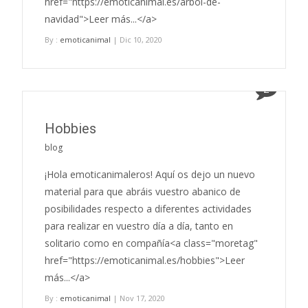
href="https://emoticanimal.es/arbol-de-
navidad">Leer más...</a>
By :
emoticanimal
| Dic 10, 2020
2
Hobbies
blog
¡Hola emoticanimaleros! Aquí os dejo un nuevo
material para que abráis vuestro abanico de
posibilidades respecto a diferentes actividades
para realizar en vuestro día a día, tanto en
solitario como en compañía<a class="moretag"
href="https://emoticanimal.es/hobbies">Leer
más...</a>
By :
emoticanimal
| Nov 17, 2020