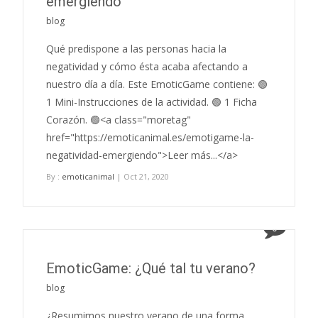
emergiendo
blog
Qué predispone a las personas hacia la
negatividad y cómo ésta acaba afectando a
nuestro día a día. Este EmoticGame contiene: 🟢
1 Mini-Instrucciones de la actividad. 🟢 1 Ficha
Corazón. 🟢<a class="moretag"
href="https://emoticanimal.es/emotigame-la-
negatividad-emergiendo">Leer más...</a>
By :
emoticanimal
| Oct 21, 2020
0
EmoticGame: ¿Qué tal tu verano?
blog
¿Resumimos nuestro verano de una forma