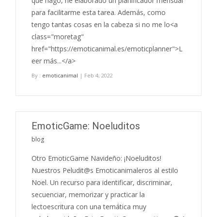
que hago, he elaborado un planificador mensual
para facilitarme esta tarea. Además, como
tengo tantas cosas en la cabeza si no me lo<a
class="moretag"
href="https://emoticanimal.es/emoticplanner">L
eer más...</a>
By :
emoticanimal
| Feb 4, 2022
EmoticGame: Noeluditos
blog
Otro EmoticGame Navideño: ¡Noeluditos!
Nuestros Peludit@s Emoticanimaleros al estilo
Noel. Un recurso para identificar, discriminar,
secuenciar, memorizar y practicar la
lectoescritura con una temática muy