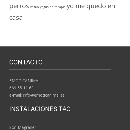
perros
yo me quedo en
yegua
yegua de terapia
casa
CONTACTO
EMOTICANIMAL
669 55 11 60
e-mail: info@emoticanimal.es
INSTALACIONES TAC
Son Magraner