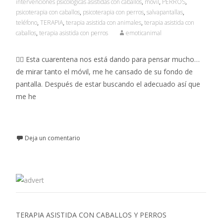
intervenciones psicológicas asistidas con caballos
,
móvil
,
PERROS
,
psicoterapia con caballos
,
psicoterapia con perros
,
salvapantallas
,
teléfono
,
TERAPIA
,
terapia asistida con animales
,
terapia asistida con
caballos
,
terapia asistida con perros
emoticanimal
👉🏼 Esta cuarentena nos está dando para pensar mucho…
de mirar tanto el móvil, me he cansado de su fondo de
pantalla. Después de estar buscando el adecuado así que
me he
Leer más…
Deja un comentario
TERAPIA ASISTIDA CON CABALLOS Y PERROS