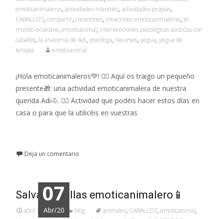
emoticanimaleras
,
actividades infantiles
,
actividades propias
,
CABALLOS
,
compartir
,
creaciones
,
creaciones emoticanimaleras
,
el
mundo ecuestre
,
emoticanimal
,
intervenciones psicológicas asistidas con
caballos
,
la anatomia de Adi
,
psicóloga
,
recursos
,
yegua
,
yegua de
terapia
emoticanimal
¡Hola emoticanimaleros💚! 👉🏼 Aquí os traigo un pequeño
presente🎁: una actividad emoticanimalera de nuestra
querida Adi🐴. 👉🏼 Actividad que podéis hacer estos días en
casa o para que la utilicéis en vuestras
Leer más…
Deja un comentario
07
Salvapantallas emoticanimalero📱
Abr/20
abril 7, 2020
blog
animales
,
CABALLOS
,
emoticanimal
,