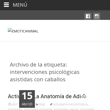
MENÚ
Archivo de la etiqueta:
intervenciones psicológicas
asistidas con caballos
15
Actividad: La Anatomía de Adi🐴
Abr/20
abril 15, 2020
blog
actividad emoticanimalera
,
actividades
,
actividades adaptadas
,
actividades caseras
,
actividades