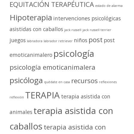
EQUITACIÓN TERAPÉUTICA
estado de alarma
Hipoterapia
intervenciones psicológicas
asistidas con caballos
jack russell
jack russell terrier
post
juegos
niños
post
labradora
labrador retriever
psicología
emoticanimalero
psicología emoticanimalera
psicóloga
recursos
quédate en casa
reflexiones
TERAPIA
terapia asistida con
reflexión
terapia asistida con
animales
caballos
terapia asistida con