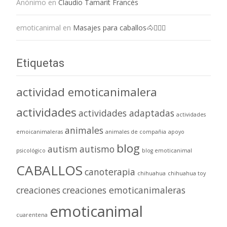
Anónimo
en
Claudio Tamarit Francés
emoticanimal
en
Masajes para caballos🐴💆🏻‍♀️
Etiquetas
actividad emoticanimalera
actividades
actividades adaptadas
actividades
animales
emoicanimaleras
animales de compañia
apoyo
blog
autism
autismo
psicológico
blog emoticanimal
CABALLOS
canoterapia
chihuahua
chihuahua toy
creaciones
creaciones emoticanimaleras
emoticanimal
cuarentena