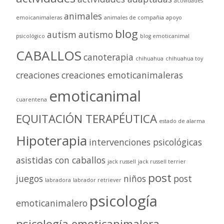
actividades
animales
emoicanimaleras
animales de compañia
apoyo
blog
autism
autismo
psicológico
blog emoticanimal
CABALLOS
canoterapia
chihuahua
chihuahua toy
creaciones
creaciones emoticanimaleras
emoticanimal
cuarentena
EQUITACIÓN TERAPÉUTICA
estado de alarma
Hipoterapia
intervenciones psicológicas
asistidas con caballos
jack russell
jack russell terrier
post
juegos
niños
post
labradora
labrador retriever
psicología
emoticanimalero
psicología emoticanimalera