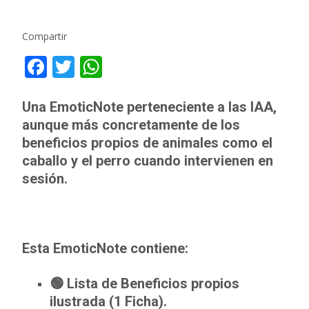
Compartir
F
T
W
ac
w
h
e
itt
at
Una EmoticNote perteneciente a las IAA,
aunque más concretamente de los
b
er
s
beneficios propios de animales como el
o
A
caballo y el perro cuando intervienen en
o
p
sesión.
k
p
Esta EmoticNote contiene:
🟢 Lista de Beneficios propios
ilustrada (1 Ficha).