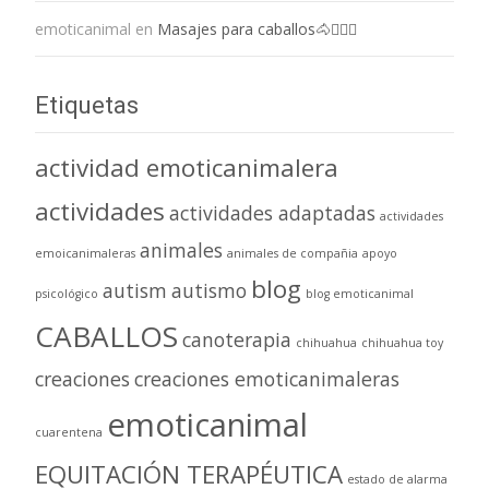
emoticanimal
en
Masajes para caballos🐴💆🏻‍♀️
Etiquetas
actividad emoticanimalera
actividades
actividades adaptadas
actividades
animales
emoicanimaleras
animales de compañia
apoyo
blog
autism
autismo
psicológico
blog emoticanimal
CABALLOS
canoterapia
chihuahua
chihuahua toy
creaciones
creaciones emoticanimaleras
emoticanimal
cuarentena
EQUITACIÓN TERAPÉUTICA
estado de alarma