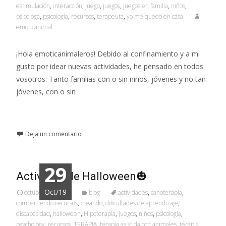
estimulación
,
interacción
,
juego
,
juegos
,
juegos en familia
,
niños
,
psicóloga
,
psicología
,
recursos
,
terapeuta
,
yo me quedo en casa
emoticanimal
¡Hola emoticanimaleros! Debido al confinamiento y a mi
gusto por idear nuevas actividades, he pensado en todos
vosotros: Tanto familias con o sin niños, jóvenes y no tan
jóvenes, con o sin
Leer más…
Deja un comentario
29
Actividad de Halloween🎃
Oct/19
octubre 29, 2019
blog
actividades
,
canoterapia
,
compartiendo recursos
,
creando
,
dificultades de aprendizaje
,
discapacidad
,
halloween
,
Hipoterapia
,
juegos
,
niños
,
psicología
,
psychology
,
recursos
,
TERAPIA
,
terapia asistida con animales
,
terapia