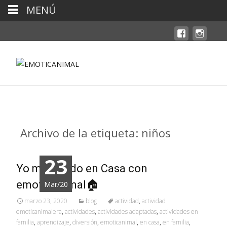
MENÚ
Archivo de la etiqueta: niños
23
Yo me Quedo en Casa con
emoticanimal🏠
Mar/20
marzo 23, 2020
blog
actividad
,
actividad
emoticanimalera
,
actividades
,
actividades adaptadas
,
actividades en
familia
,
aprendizaje
,
diversión
,
emoticanimal
,
en casa
,
en familia
,