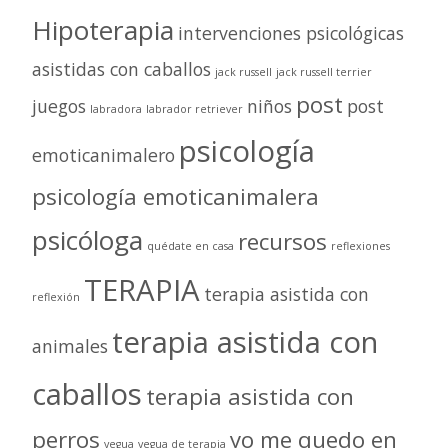
Hipoterapia
intervenciones psicológicas
asistidas con caballos
jack russell
jack russell terrier
post
juegos
niños
post
labradora
labrador retriever
psicología
emoticanimalero
psicología emoticanimalera
psicóloga
recursos
quédate en casa
reflexiones
TERAPIA
terapia asistida con
reflexión
terapia asistida con
animales
caballos
terapia asistida con
perros
yo me quedo en
yegua
yegua de terapia