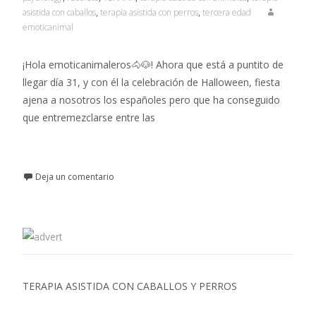
asistida con caballos
,
terapia asistida con perros
,
tercera edad
emoticanimal
¡Hola emoticanimaleros🐴🐶! Ahora que está a puntito de
llegar día 31, y con él la celebración de Halloween, fiesta
ajena a nosotros los españoles pero que ha conseguido
que entremezclarse entre las
Leer más…
Deja un comentario
TERAPIA ASISTIDA CON CABALLOS Y PERROS