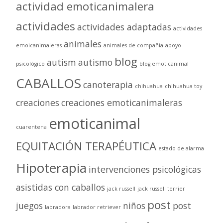
actividad emoticanimalera
actividades
actividades adaptadas
actividades
animales
emoicanimaleras
animales de compañia
apoyo
blog
autism
autismo
psicológico
blog emoticanimal
CABALLOS
canoterapia
chihuahua
chihuahua toy
creaciones
creaciones emoticanimaleras
emoticanimal
cuarentena
EQUITACIÓN TERAPÉUTICA
estado de alarma
Hipoterapia
intervenciones psicológicas
asistidas con caballos
jack russell
jack russell terrier
post
juegos
niños
post
labradora
labrador retriever