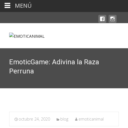
MENÚ
EmoticGame: Adivina la Raza
Perruna
octubre 24, 2020
blog
emoticanimal