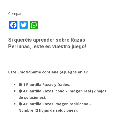
Compartir
F
T
W
ac
w
h
e
itt
at
Si queréis aprender sobre Razas
Perrunas, ¡este es vuestro juego!
b
er
s
o
A
o
p
k
p
Este EmoticGame contiene (4 juegos en 1):
🟢 1 Plantilla Razas y Dados.
🟢 4 Plantilla Razas Icono – Imagen real (2 hojas
de soluciones).
🟢 4 Plantilla Razas Imagen real/icono –
Nombre (2 hojas de soluciones).