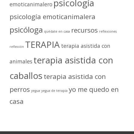
psicología
emoticanimalero
psicología emoticanimalera
psicóloga
recursos
quédate en casa
reflexiones
TERAPIA
terapia asistida con
reflexión
terapia asistida con
animales
caballos
terapia asistida con
perros
yo me quedo en
yegua
yegua de terapia
casa