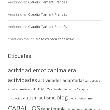
Anónimo
en
Claudio Tamarit Francés
Anónimo
en
Claudio Tamarit Francés
Anónimo
en
Claudio Tamarit Francés
emoticanimal
en
Masajes para caballos🐴💆🏻‍♀️
Etiquetas
actividad emoticanimalera
actividades
actividades adaptadas
actividades
animales
emoicanimaleras
animales de compañia
apoyo
blog
autism
autismo
psicológico
blog emoticanimal
CABALLOS
canoterapia
chihuahua
chihuahua toy