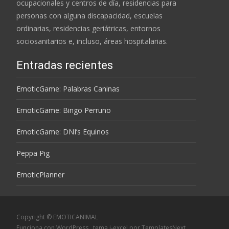
ocupacionales y centros de día, residencias para
personas con alguna discapacidad, escuelas
ordinarias, residencias geriátricas, entornos
sociosanitarios e, incluso, áreas hospitalarias.
Entradas recientes
EmoticGame: Palabras Caninas
EmoticGame: Bingo Perruno
EmoticGame: DNI’s Equinos
Peppa Pig
EmoticPlanner
Copyright © EMOTICANIMAL
Funciona con WordPress
, tema
i-excel
por TemplatesNext.