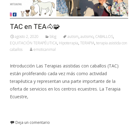
TAC en TEA🐴🧩
agosto 2, 2020
blog
autism
,
autismo
,
CABALLOS
,
EQUITACIÓN TERAPÉUTICA
,
Hipoterapia
,
TERAPIA
,
terapia asistida con
caballos
emoticanimal
Introducción Las Terapias asistidas con caballos (TAC)
están proliferando cada vez más como actividad
terapéutica y representan una parte importante de la
oferta de servicios en los centros ecuestres. La Terapia
Ecuestre,
Leer más…
Deja un comentario