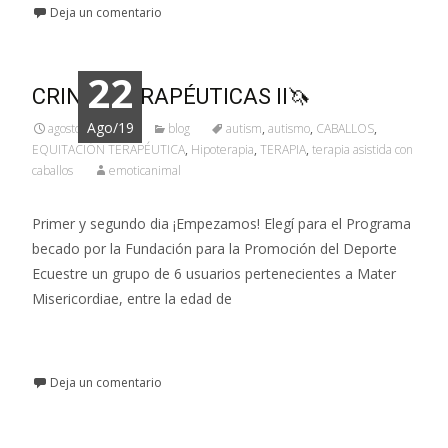
Deja un comentario
22
CRINES TERAPÉUTICAS II🦄
Ago/19
agosto 22, 2019
blog
autism
,
autismo
,
CABALLOS
,
EQUITACIÓN TERAPÉUTICA
,
Hipoterapia
,
TERAPIA
,
terapia asistida con
caballos
emoticanimal
Primer y segundo dia ¡Empezamos! Elegí para el Programa
becado por la Fundación para la Promoción del Deporte
Ecuestre un grupo de 6 usuarios pertenecientes a Mater
Misericordiae, entre la edad de
Leer más…
Deja un comentario