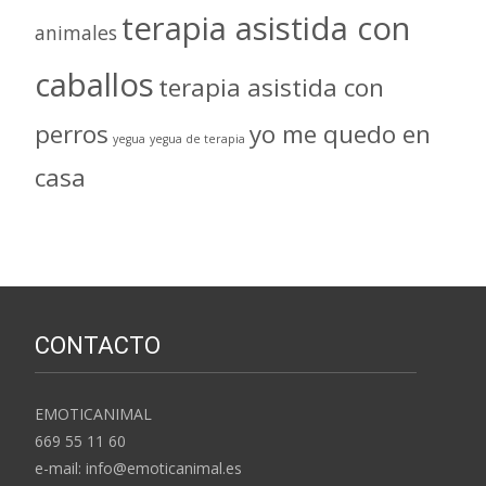
terapia asistida con
animales
caballos
terapia asistida con
perros
yo me quedo en
yegua
yegua de terapia
casa
CONTACTO
EMOTICANIMAL
669 55 11 60
e-mail: info@emoticanimal.es