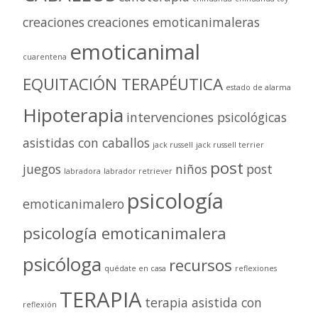
creaciones
creaciones emoticanimaleras
emoticanimal
cuarentena
EQUITACIÓN TERAPÉUTICA
estado de alarma
Hipoterapia
intervenciones psicológicas
asistidas con caballos
jack russell
jack russell terrier
post
juegos
niños
post
labradora
labrador retriever
psicología
emoticanimalero
psicología emoticanimalera
psicóloga
recursos
quédate en casa
reflexiones
TERAPIA
terapia asistida con
reflexión