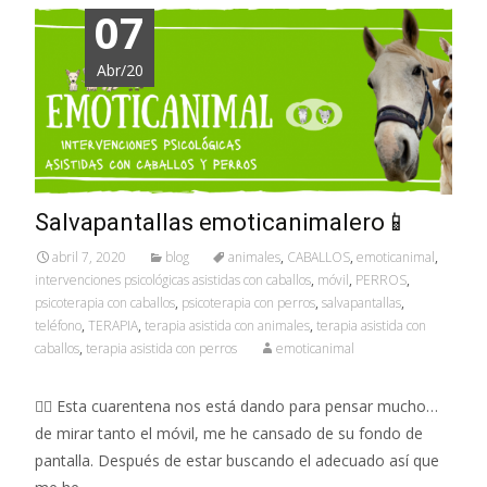
07
Abr/20
Salvapantallas emoticanimalero📱
abril 7, 2020
blog
animales
,
CABALLOS
,
emoticanimal
,
intervenciones psicológicas asistidas con caballos
,
móvil
,
PERROS
,
psicoterapia con caballos
,
psicoterapia con perros
,
salvapantallas
,
teléfono
,
TERAPIA
,
terapia asistida con animales
,
terapia asistida con
caballos
,
terapia asistida con perros
emoticanimal
👉🏼 Esta cuarentena nos está dando para pensar mucho…
de mirar tanto el móvil, me he cansado de su fondo de
pantalla. Después de estar buscando el adecuado así que