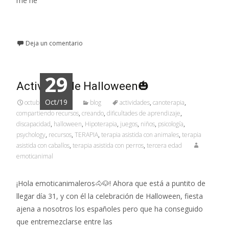
me he
Leer más…
Deja un comentario
29
Actividad de Halloween🎃
Oct/19
octubre 29, 2019
blog
actividades
,
canoterapia
,
compartiendo recursos
,
creando
,
dificultades de aprendizaje
,
discapacidad
,
halloween
,
Hipoterapia
,
juegos
,
niños
,
psicología
,
psychology
,
recursos
,
TERAPIA
,
terapia asistida con animales
,
terapia
asistida con caballos
,
terapia asistida con perros
,
tercera edad
emoticanimal
¡Hola emoticanimaleros🐴🐶! Ahora que está a puntito de
llegar día 31, y con él la celebración de Halloween, fiesta
ajena a nosotros los españoles pero que ha conseguido
que entremezclarse entre las