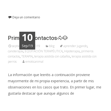
Leer más…
Deja un comentario
10
Primeros contactos🐴🐶
Sep/19
septiembre 10, 2019
blog
aprender jugando
,
canoterapia
,
EQUITACIÓN TERAPÉUTICA
,
Hipoterapia
,
primeros
contactos
,
TERAPIA
,
terapia asistida con caballos
,
terapia asistida con
perros
emoticanimal
La información que leeréis a continuación proviene
mayormente de mi propia experiencia, a partir de mis
observaciones en los casos que trato. En primer lugar, me
gustaría destacar que aunque algunos de
Leer más…