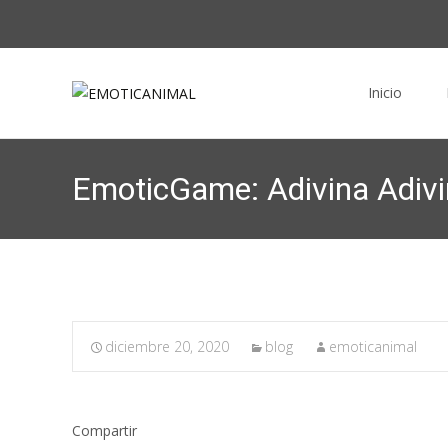
Saltar al conte
Inicio
EmoticGame: Adivina Adiv
diciembre 20, 2020
blog
emoticanimal
Compartir