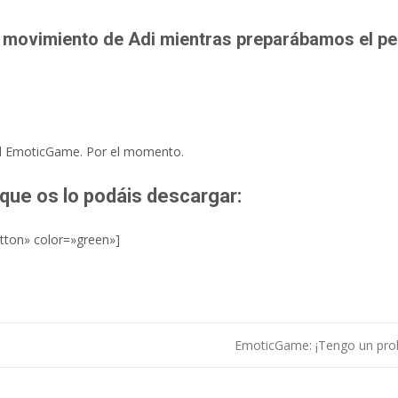
el movimiento de Adi mientras preparábamos el p
del EmoticGame. Por el momento.
 que os lo podáis descargar:
utton» color=»green»]
EmoticGame: ¡Tengo un pr
ntradas