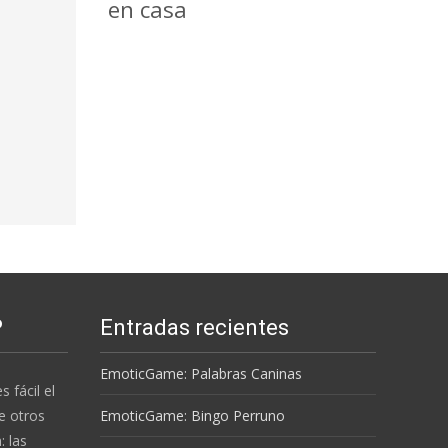
en casa
P
Entradas recientes
EmoticGame: Palabras Caninas
s fácil el
e otros
EmoticGame: Bingo Perruno
 las