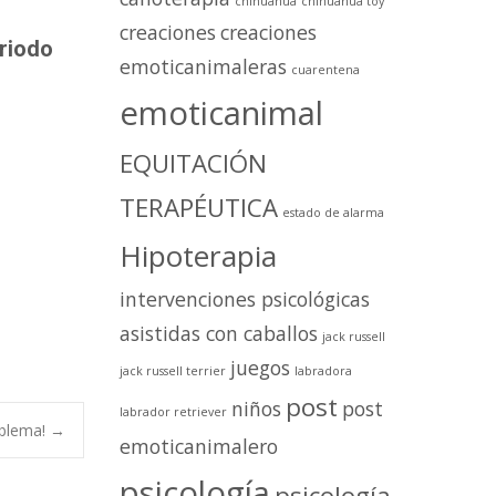
chihuahua
chihuahua toy
creaciones
creaciones
eriodo
emoticanimaleras
cuarentena
emoticanimal
EQUITACIÓN
TERAPÉUTICA
estado de alarma
Hipoterapia
intervenciones psicológicas
asistidas con caballos
jack russell
juegos
jack russell terrier
labradora
post
niños
post
labrador retriever
oblema!
→
emoticanimalero
psicología
psicología