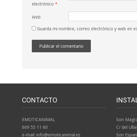
electrónico
*
Web
Guarda mi nombre, correo electrónico y web en e
CONTACTO
INSTA
EMOTICANIMAL
Son Magr
669 55 11 60
C/ del Ulla
e-mail: info@emoticanimal.es
Son Espan