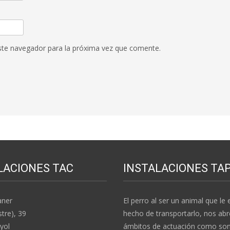
ste navegador para la próxima vez que comente.
LACIONES TAC
INSTALACIONES TA
aner
El perro al ser un animal que le e
stre), 39
hecho de transportarlo, nos abr
yol
ámbitos de actuación como son: