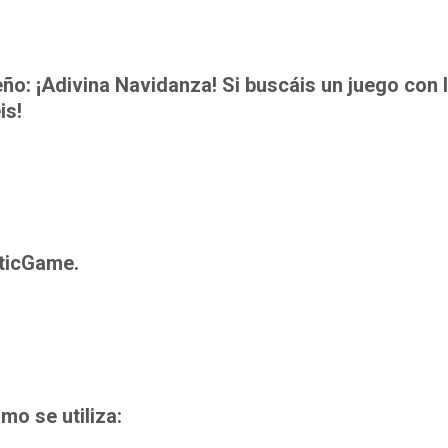
o: ¡Adivina Navidanza! Si buscáis un juego con 
is!
oticGame.
o se utiliza: