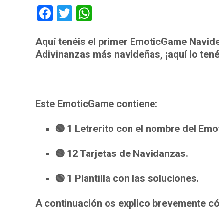
F
T
W
ac
w
h
e
itt
at
Aquí tenéis el primer EmoticGame Navideñ
Adivinanzas más navideñas, ¡aquí lo tené
b
er
s
o
A
o
p
k
p
Este EmoticGame contiene:
🟢 1 Letrerito con el nombre del Em
🟢 12 Tarjetas de Navidanzas.
🟢 1 Plantilla con las soluciones.
A continuación os explico brevemente cóm