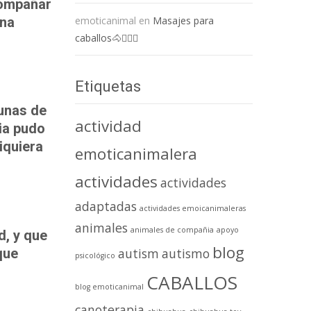
compañar
emoticanimal
en
Masajes para
ina
caballos🐴💆🏻‍♀️
Etiquetas
gunas de
actividad
ria pudo
iquiera
emoticanimalera
actividades
actividades
adaptadas
actividades emoicanimaleras
animales
animales de compañia
apoyo
d, y que
blog
autism
autismo
que
psicológico
CABALLOS
blog emoticanimal
canoterapia