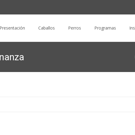
nido
Presentación
Caballos
Perros
Programas
In
inanza