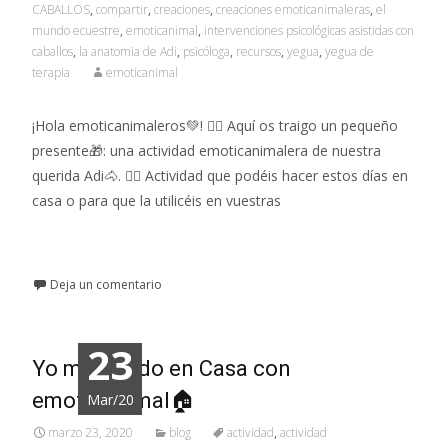
CABALLOS
,
compartir
,
creaciones
,
creaciones emoticanimaleras
,
el
mundo ecuestre
,
emoticanimal
,
intervenciones psicológicas asistidas con
caballos
,
la anatomia de Adi
,
psicóloga
,
recursos
,
yegua
,
yegua de
terapia
emoticanimal
¡Hola emoticanimaleros💚! 👉🏼 Aquí os traigo un pequeño
presente🎁: una actividad emoticanimalera de nuestra
querida Adi🐴. 👉🏼 Actividad que podéis hacer estos días en
casa o para que la utilicéis en vuestras
Leer más…
Deja un comentario
23
Yo me Quedo en Casa con
emoticanimal🏠
Mar/20
marzo 23, 2020
blog
actividad
,
actividad