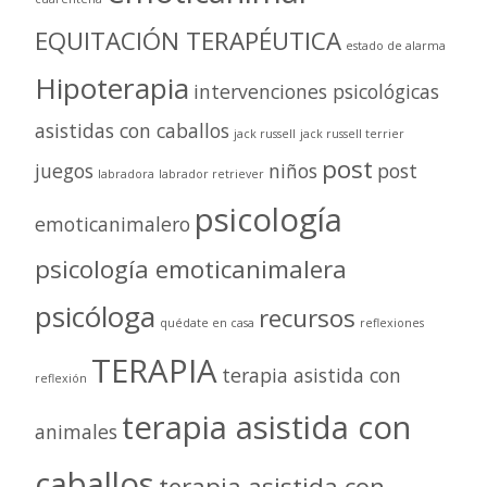
EQUITACIÓN TERAPÉUTICA
estado de alarma
Hipoterapia
intervenciones psicológicas
asistidas con caballos
jack russell
jack russell terrier
post
juegos
niños
post
labradora
labrador retriever
psicología
emoticanimalero
psicología emoticanimalera
psicóloga
recursos
quédate en casa
reflexiones
TERAPIA
terapia asistida con
reflexión
terapia asistida con
animales
caballos
terapia asistida con