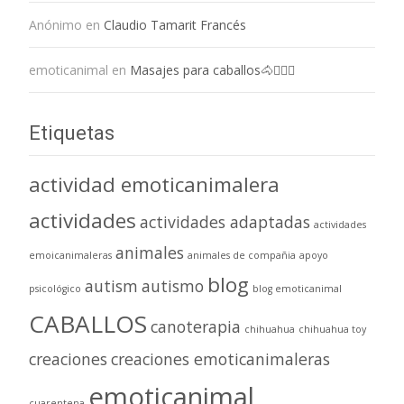
Anónimo
en
Claudio Tamarit Francés
emoticanimal
en
Masajes para caballos🐴💆🏻‍♀️
Etiquetas
actividad emoticanimalera
actividades
actividades adaptadas
actividades
animales
emoicanimaleras
animales de compañia
apoyo
blog
autism
autismo
psicológico
blog emoticanimal
CABALLOS
canoterapia
chihuahua
chihuahua toy
creaciones
creaciones emoticanimaleras
emoticanimal
cuarentena