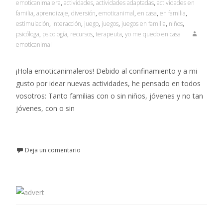
emoticanimalera
,
actividades
,
actividades adaptadas
,
actividades en
familia
,
aprendizaje
,
diversión
,
emoticanimal
,
en casa
,
en familia
,
estimulación
,
interacción
,
juego
,
juegos
,
juegos en familia
,
niños
,
psicóloga
,
psicología
,
recursos
,
terapeuta
,
yo me quedo en casa
emoticanimal
¡Hola emoticanimaleros! Debido al confinamiento y a mi
gusto por idear nuevas actividades, he pensado en todos
vosotros: Tanto familias con o sin niños, jóvenes y no tan
jóvenes, con o sin
Leer más…
Deja un comentario