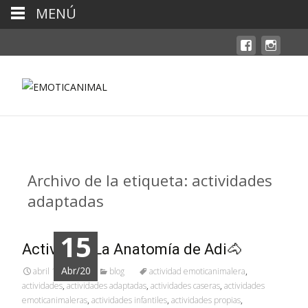
MENÚ
Archivo de la etiqueta: actividades
adaptadas
15
Actividad: La Anatomía de Adi🐴
Abr/20
abril 15, 2020
blog
actividad emoticanimalera
,
actividades
,
actividades adaptadas
,
actividades caseras
,
actividades
emoticanimaleras
,
actividades infantiles
,
actividades propias
,