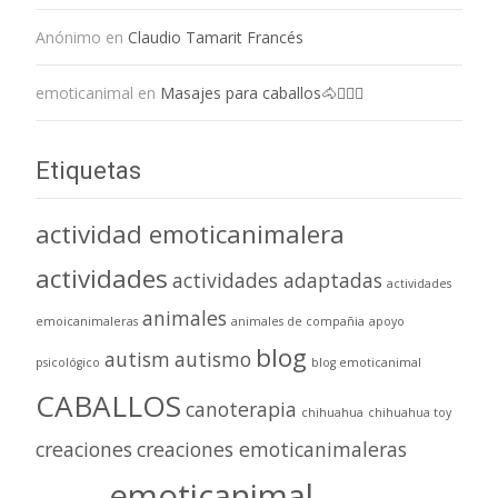
Anónimo
en
Claudio Tamarit Francés
emoticanimal
en
Masajes para caballos🐴💆🏻‍♀️
Etiquetas
actividad emoticanimalera
actividades
actividades adaptadas
actividades
animales
emoicanimaleras
animales de compañia
apoyo
blog
autism
autismo
psicológico
blog emoticanimal
CABALLOS
canoterapia
chihuahua
chihuahua toy
creaciones
creaciones emoticanimaleras
emoticanimal