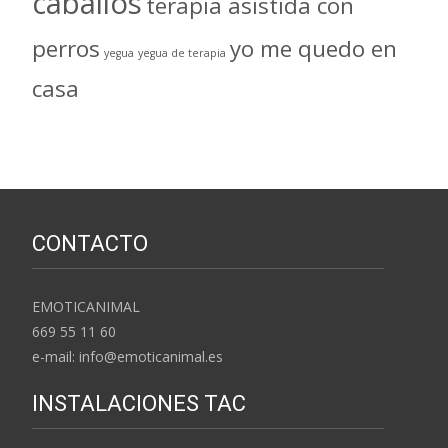
caballos
terapia asistida con
perros
yo me quedo en
yegua
yegua de terapia
casa
CONTACTO
EMOTICANIMAL
669 55 11 60
e-mail: info@emoticanimal.es
INSTALACIONES TAC