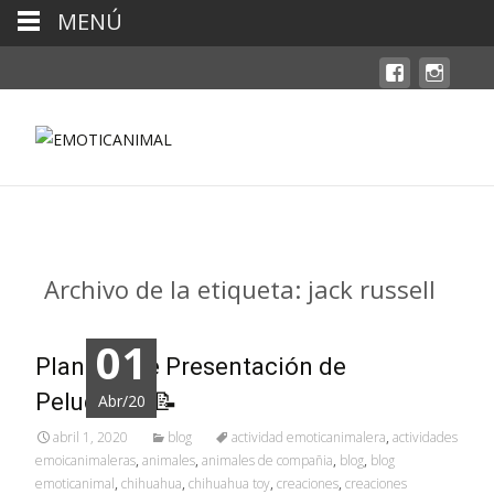
MENÚ
Archivo de la etiqueta: jack russell
01
Plantilla de Presentación de
Peludit@s 📝
Abr/20
abril 1, 2020
blog
actividad emoticanimalera
,
actividades
emoicanimaleras
,
animales
,
animales de compañia
,
blog
,
blog
emoticanimal
,
chihuahua
,
chihuahua toy
,
creaciones
,
creaciones