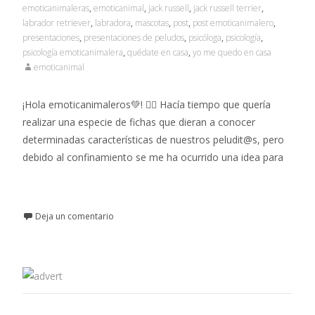
emoticanimaleras
,
emoticanimal
,
jack russell
,
jack russell terrier
,
labrador retriever
,
labradora
,
mascotas
,
post
,
post emoticanimalero
,
presentaciones
,
presentaciones de peludos
,
psicóloga
,
psicología
,
psicología emoticanimalera
,
quédate en casa
,
yo me quedo en casa
emoticanimal
¡Hola emoticanimaleros💚! 👉🏼 Hacía tiempo que quería
realizar una especie de fichas que dieran a conocer
determinadas características de nuestros peludit@s, pero
debido al confinamiento se me ha ocurrido una idea para
Leer más…
Deja un comentario