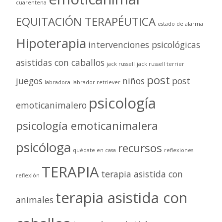
cuarentena
EQUITACIÓN TERAPÉUTICA
estado de alarma
Hipoterapia
intervenciones psicológicas
asistidas con caballos
jack russell
jack russell terrier
post
juegos
niños
post
labradora
labrador retriever
psicología
emoticanimalero
psicología emoticanimalera
psicóloga
recursos
quédate en casa
reflexiones
TERAPIA
terapia asistida con
reflexión
terapia asistida con
animales