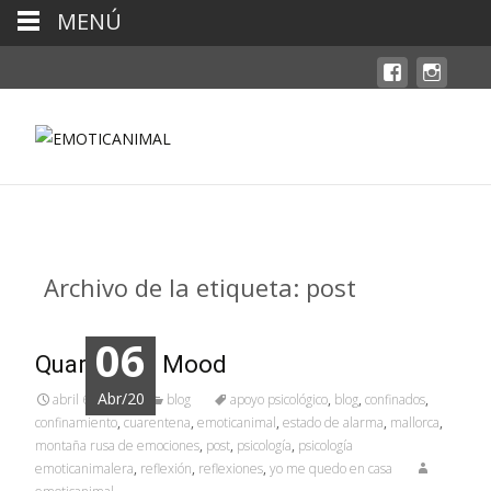
MENÚ
Archivo de la etiqueta: post
06
Quarantine Mood
Abr/20
abril 6, 2020
blog
apoyo psicológico
,
blog
,
confinados
,
confinamiento
,
cuarentena
,
emoticanimal
,
estado de alarma
,
mallorca
,
montaña rusa de emociones
,
post
,
psicología
,
psicología
emoticanimalera
,
reflexión
,
reflexiones
,
yo me quedo en casa