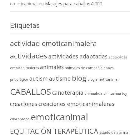
emoticanimal
en
Masajes para caballos🐴💆🏻‍♀️
Etiquetas
actividad emoticanimalera
actividades
actividades adaptadas
actividades
animales
emoicanimaleras
animales de compañia
apoyo
blog
autism
autismo
psicológico
blog emoticanimal
CABALLOS
canoterapia
chihuahua
chihuahua toy
creaciones
creaciones emoticanimaleras
emoticanimal
cuarentena
EQUITACIÓN TERAPÉUTICA
estado de alarma