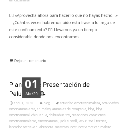
emoticanimal
👉🏼 «Aprovecha ahora para hacer lo que no hayas hecho…»
– ¿Cuántas veces habremos oido esta frase a lo largo de
este confinamiento? 👉🏼 Llevamos ya un tiempo
considerable donde nos encontramos
Leer más…
Deja un comentario
01
Plantilla de Presentación de
Peludit@s 📝
Abr/20
abril 1, 2020
blog
actividad emoticanimalera
,
actividades
emoicanimaleras
,
animales
,
animales de compañia
,
blog
,
blog
emoticanimal
,
chihuahua
,
chihuahua toy
,
creaciones
,
creaciones
emoticanimaleras
,
emoticanimal
,
jack russell
,
jack russell terrier
,
labrador retriever
,
labradora
,
mascotas
,
post
,
post emoticanimalero
,