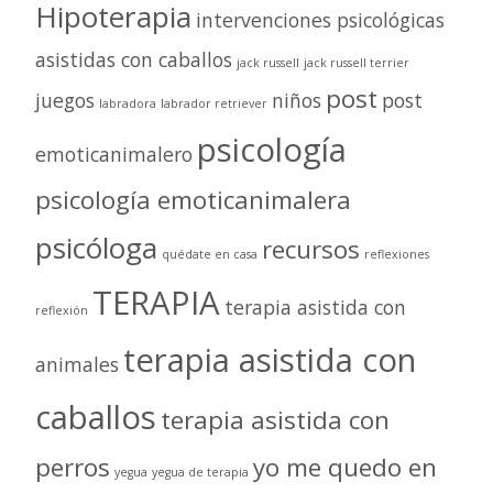
Hipoterapia
intervenciones psicológicas
asistidas con caballos
jack russell
jack russell terrier
post
juegos
niños
post
labradora
labrador retriever
psicología
emoticanimalero
psicología emoticanimalera
psicóloga
recursos
quédate en casa
reflexiones
TERAPIA
terapia asistida con
reflexión
terapia asistida con
animales
caballos
terapia asistida con
perros
yo me quedo en
yegua
yegua de terapia