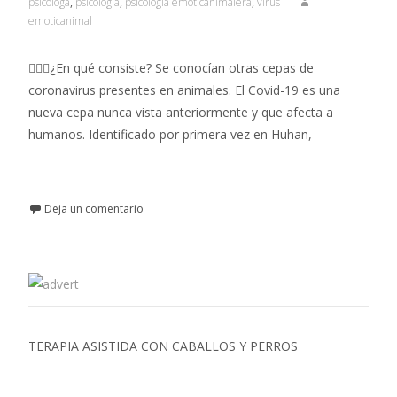
psicóloga
,
psicología
,
psicología emoticanimalera
,
virus
emoticanimal
🤷🏻‍♀️¿En qué consiste? Se conocían otras cepas de
coronavirus presentes en animales. El Covid-19 es una
nueva cepa nunca vista anteriormente y que afecta a
humanos. Identificado por primera vez en Huhan,
Leer más…
Deja un comentario
TERAPIA ASISTIDA CON CABALLOS Y PERROS