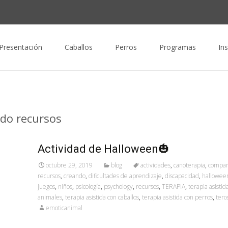
nido
Presentación
Caballos
Perros
Programas
In
ndo recursos
Actividad de Halloween🎃
octubre 29, 2019
blog
actividades
,
canoterapia
,
compar
recursos
,
creando
,
dificultades de aprendizaje
,
discapacidad
,
hallowee
juegos
,
niños
,
psicología
,
psychology
,
recursos
,
TERAPIA
,
terapia asistid
animales
,
terapia asistida con caballos
,
terapia asistida con perros
,
terc
emoticanimal