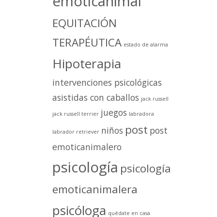
emoticanimal
EQUITACIÓN
TERAPÉUTICA
estado de alarma
Hipoterapia
intervenciones psicológicas
asistidas con caballos
jack russell
juegos
jack russell terrier
labradora
post
niños
post
labrador retriever
emoticanimalero
psicología
psicología
emoticanimalera
psicóloga
quédate en casa