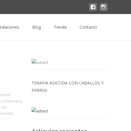
Buscar
stalaciones
Blog
Tienda
Contacto
por:
TERAPIA ASISTIDA CON CABALLOS Y
PERROS
tiendo
n
,
Hipoterapia
,
a con
era edad