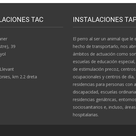
LACIONES TAC
INSTALACIONES TA
aner
El perro al ser un animal que le e
stre), 39
hecho de transportarlo, nos abr
yol
ámbitos de actuación como son:
escuelas de educación especial,
 Llevant
de estimulación precoz, centros
nies, km 2.2 dreta
ocupacionales y centros de día,
residencias para personas con 
discapacidad, escuelas ordinaria
residencias geriátricas, entorno
sociosanitarios e, incluso, áreas
hospitalarias.