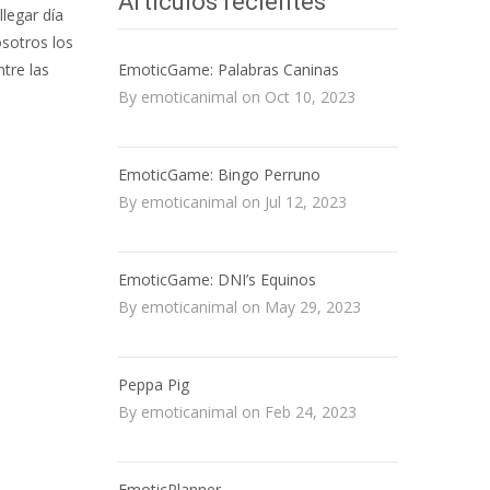
Artículos recientes
legar día
osotros los
EmoticGame: Palabras Caninas
tre las
By emoticanimal on Oct 10, 2023
EmoticGame: Bingo Perruno
By emoticanimal on Jul 12, 2023
EmoticGame: DNI’s Equinos
By emoticanimal on May 29, 2023
Peppa Pig
By emoticanimal on Feb 24, 2023
EmoticPlanner