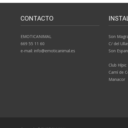
CONTACTO
INSTA
EMOTICANIMAL
Son Magr
669 55 11 60
C/ del Ulla
e-mail: info@emoticanimal.es
Son Espan
Club Hípic
Camí de Co
Manacor