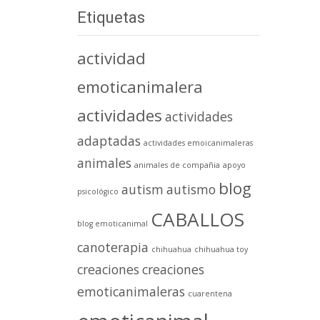
Etiquetas
actividad
emoticanimalera
actividades
actividades
adaptadas
actividades emoicanimaleras
animales
animales de compañia
apoyo
blog
autism
autismo
psicológico
CABALLOS
blog emoticanimal
canoterapia
chihuahua
chihuahua toy
creaciones
creaciones
emoticanimaleras
cuarentena