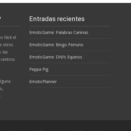
P
Entradas recientes
EmoticGame: Palabras Caninas
s fácil el
e otros
EmoticGame: Bingo Perruno
 las
EmoticGame: DNI’s Equinos
 centros
Peppa Pig
alguna
EmoticPlanner
s,
s