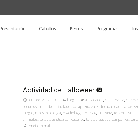
nido
Presentación
Caballos
Perros
Programas
In
Actividad de Halloween🎃
octubre 29, 2019
blog
actividades
,
canoterapia
,
compar
recursos
,
creando
,
dificultades de aprendizaje
,
discapacidad
,
hallowee
juegos
,
niños
,
psicología
,
psychology
,
recursos
,
TERAPIA
,
terapia asistid
animales
,
terapia asistida con caballos
,
terapia asistida con perros
,
terc
emoticanimal