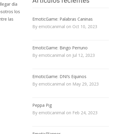
Artículos recientes
legar día
osotros los
EmoticGame: Palabras Caninas
tre las
By emoticanimal on Oct 10, 2023
EmoticGame: Bingo Perruno
By emoticanimal on Jul 12, 2023
EmoticGame: DNI’s Equinos
By emoticanimal on May 29, 2023
Peppa Pig
By emoticanimal on Feb 24, 2023
EmoticPlanner