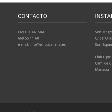
CONTACTO
INSTA
EMOTICANIMAL
Son Magr
669 55 11 60
C/ del Ulla
e-mail: info@emoticanimal.es
Son Espan
Club Hípic
Camí de Co
Manacor