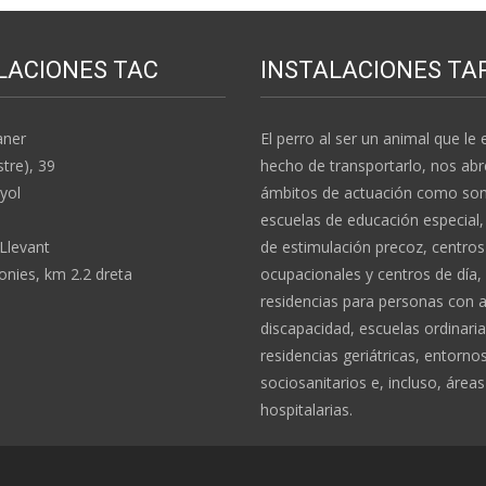
LACIONES TAC
INSTALACIONES TA
aner
El perro al ser un animal que le e
stre), 39
hecho de transportarlo, nos abr
yol
ámbitos de actuación como son:
escuelas de educación especial,
 Llevant
de estimulación precoz, centros
nies, km 2.2 dreta
ocupacionales y centros de día,
residencias para personas con 
discapacidad, escuelas ordinaria
residencias geriátricas, entorno
sociosanitarios e, incluso, áreas
hospitalarias.