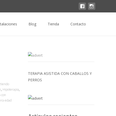
Buscar
stalaciones
Blog
Tienda
Contacto
por:
TERAPIA ASISTIDA CON CABALLOS Y
PERROS
tiendo
n
,
Hipoterapia
,
a con
era edad