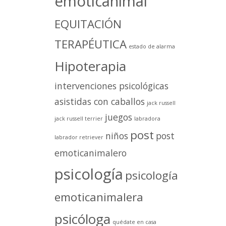
emoticanimal
EQUITACIÓN
TERAPÉUTICA
estado de alarma
Hipoterapia
intervenciones psicológicas
asistidas con caballos
jack russell
juegos
jack russell terrier
labradora
post
niños
post
labrador retriever
emoticanimalero
psicología
psicología
emoticanimalera
psicóloga
quédate en casa