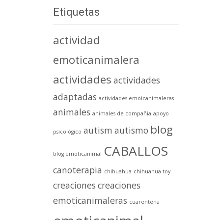
Etiquetas
actividad
emoticanimalera
actividades
actividades
adaptadas
actividades emoicanimaleras
animales
animales de compañia
apoyo
blog
autism
autismo
psicológico
CABALLOS
blog emoticanimal
canoterapia
chihuahua
chihuahua toy
creaciones
creaciones
emoticanimaleras
cuarentena