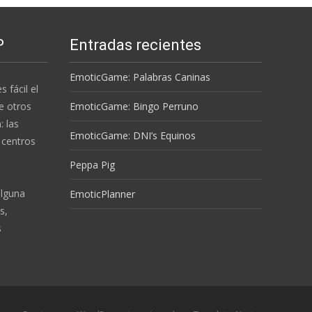
P
Entradas recientes
EmoticGame: Palabras Caninas
s fácil el
e otros
EmoticGame: Bingo Perruno
 las
EmoticGame: DNI’s Equinos
 centros
Peppa Pig
alguna
EmoticPlanner
s,
s