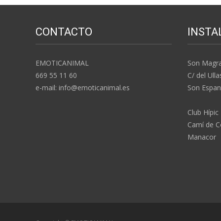
CONTACTO
INSTA
EMOTICANIMAL
Son Magr
669 55 11 60
C/ del Ulla
e-mail: info@emoticanimal.es
Son Espan
Club Hípic
Camí de Co
Manacor