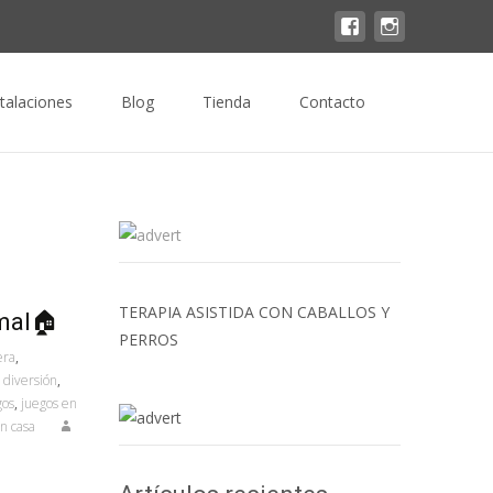
Buscar
stalaciones
Blog
Tienda
Contacto
por:
TERAPIA ASISTIDA CON CABALLOS Y
mal🏠
PERROS
era
,
,
diversión
,
gos
,
juegos en
n casa