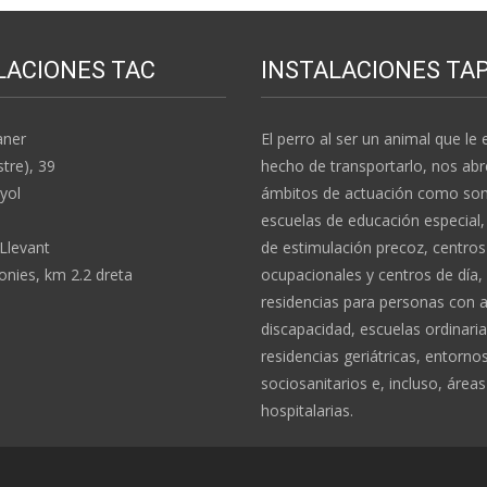
LACIONES TAC
INSTALACIONES TA
aner
El perro al ser un animal que le e
stre), 39
hecho de transportarlo, nos abr
yol
ámbitos de actuación como son:
escuelas de educación especial,
 Llevant
de estimulación precoz, centros
nies, km 2.2 dreta
ocupacionales y centros de día,
residencias para personas con 
discapacidad, escuelas ordinaria
residencias geriátricas, entorno
sociosanitarios e, incluso, áreas
hospitalarias.