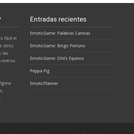
P
Entradas recientes
EmoticGame: Palabras Caninas
s fácil el
e otros
EmoticGame: Bingo Perruno
 las
EmoticGame: DNI’s Equinos
 centros
Peppa Pig
alguna
EmoticPlanner
s,
s