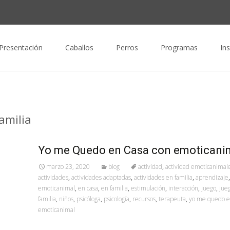
nido
Presentación
Caballos
Perros
Programas
In
amilia
Yo me Quedo en Casa con emoticani
marzo 23, 2020
blog
actividad
,
actividad emoticanimal
actividades
,
actividades adaptadas
,
actividades en familia
,
aprendizaje
emoticanimal
,
en casa
,
en familia
,
estimulación
,
interacción
,
juego
,
jue
familia
,
niños
,
psicóloga
,
psicología
,
recursos
,
terapeuta
,
yo me quedo e
emoticanimal