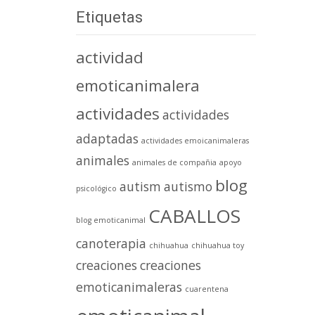
Etiquetas
actividad
emoticanimalera
actividades
actividades
adaptadas
actividades emoicanimaleras
animales
animales de compañia
apoyo
blog
autism
autismo
psicológico
CABALLOS
blog emoticanimal
canoterapia
chihuahua
chihuahua toy
creaciones
creaciones
emoticanimaleras
cuarentena