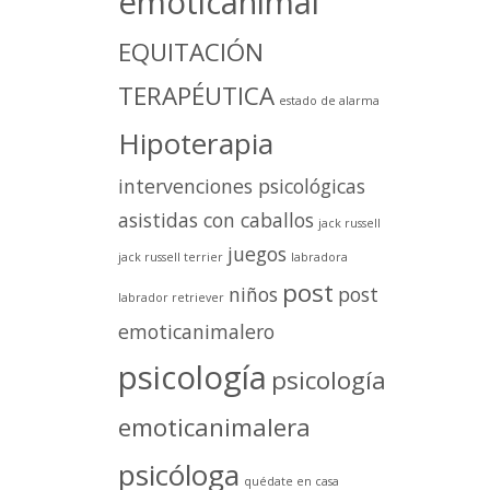
emoticanimal
EQUITACIÓN
TERAPÉUTICA
estado de alarma
Hipoterapia
intervenciones psicológicas
asistidas con caballos
jack russell
juegos
jack russell terrier
labradora
post
niños
post
labrador retriever
emoticanimalero
psicología
psicología
emoticanimalera
psicóloga
quédate en casa