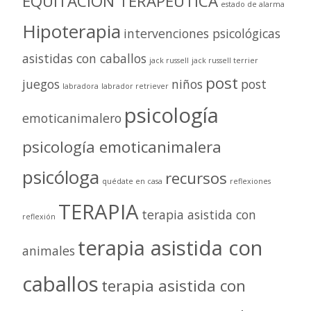
EQUITACIÓN TERAPÉUTICA
estado de alarma
Hipoterapia
intervenciones psicológicas
asistidas con caballos
jack russell
jack russell terrier
post
juegos
niños
post
labradora
labrador retriever
psicología
emoticanimalero
psicología emoticanimalera
psicóloga
recursos
quédate en casa
reflexiones
TERAPIA
terapia asistida con
reflexión
terapia asistida con
animales
caballos
terapia asistida con