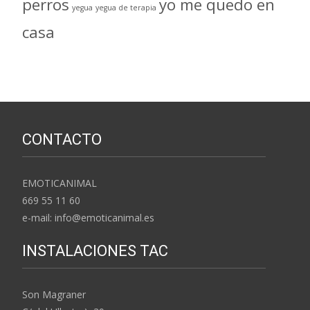
perros
yo me quedo en
yegua
yegua de terapia
casa
CONTACTO
EMOTICANIMAL
669 55 11 60
e-mail: info@emoticanimal.es
INSTALACIONES TAC
Son Magraner