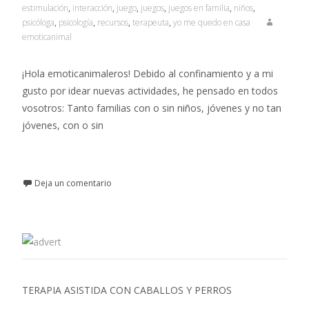
estimulación
,
interacción
,
juego
,
juegos
,
juegos en familia
,
niños
,
psicóloga
,
psicología
,
recursos
,
terapeuta
,
yo me quedo en casa
emoticanimal
¡Hola emoticanimaleros! Debido al confinamiento y a mi
gusto por idear nuevas actividades, he pensado en todos
vosotros: Tanto familias con o sin niños, jóvenes y no tan
jóvenes, con o sin
Leer más…
Deja un comentario
TERAPIA ASISTIDA CON CABALLOS Y PERROS