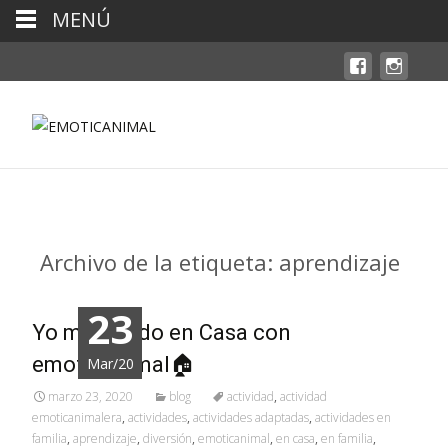
MENÚ
Archivo de la etiqueta: aprendizaje
23
Yo me Quedo en Casa con
emoticanimal🏠
Mar/20
marzo 23, 2020
blog
actividad
,
actividad
emoticanimalera
,
actividades
,
actividades adaptadas
,
actividades en
familia
,
aprendizaje
,
diversión
,
emoticanimal
,
en casa
,
en familia
,