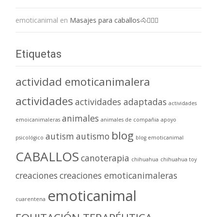
emoticanimal
en
Masajes para caballos🐴💆🏻‍♀️
Etiquetas
actividad emoticanimalera
actividades
actividades adaptadas
actividades
animales
emoicanimaleras
animales de compañia
apoyo
blog
autism
autismo
psicológico
blog emoticanimal
CABALLOS
canoterapia
chihuahua
chihuahua toy
creaciones
creaciones emoticanimaleras
emoticanimal
cuarentena