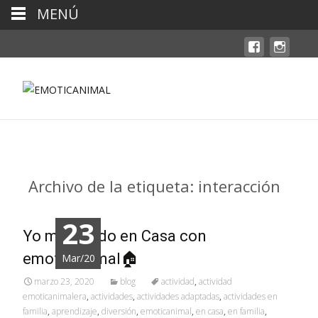
MENÚ
Archivo de la etiqueta: interacción
23
Yo me Quedo en Casa con
emoticanimal🏠
Mar/20
marzo 23, 2020
blog
actividad
,
actividad
emoticanimalera
,
actividades
,
actividades adaptadas
,
actividades en
familia
,
aprendizaje
,
diversión
,
emoticanimal
,
en casa
,
en familia
,