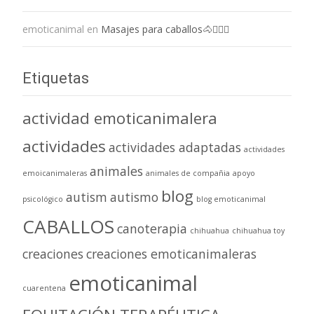
emoticanimal
en
Masajes para caballos🐴💆🏻‍♀️
Etiquetas
actividad emoticanimalera
actividades
actividades adaptadas
actividades
animales
emoicanimaleras
animales de compañia
apoyo
blog
autism
autismo
psicológico
blog emoticanimal
CABALLOS
canoterapia
chihuahua
chihuahua toy
creaciones
creaciones emoticanimaleras
emoticanimal
cuarentena