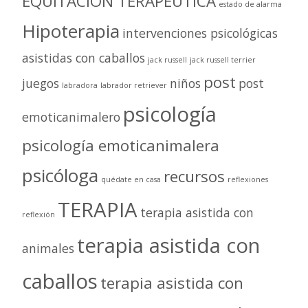
EQUITACIÓN TERAPÉUTICA
estado de alarma
Hipoterapia
intervenciones psicológicas
asistidas con caballos
jack russell
jack russell terrier
post
juegos
niños
post
labradora
labrador retriever
psicología
emoticanimalero
psicología emoticanimalera
psicóloga
recursos
quédate en casa
reflexiones
TERAPIA
terapia asistida con
reflexión
terapia asistida con
animales
caballos
terapia asistida con