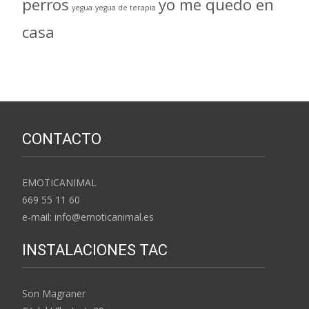
perros
yo me quedo en
yegua
yegua de terapia
casa
CONTACTO
EMOTICANIMAL
669 55 11 60
e-mail: info@emoticanimal.es
INSTALACIONES TAC
Son Magraner