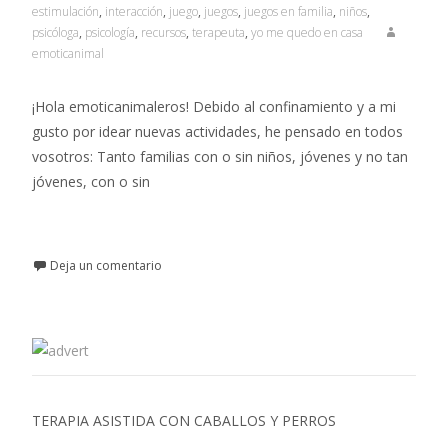
estimulación
,
interacción
,
juego
,
juegos
,
juegos en familia
,
niños
,
psicóloga
,
psicología
,
recursos
,
terapeuta
,
yo me quedo en casa
emoticanimal
¡Hola emoticanimaleros! Debido al confinamiento y a mi
gusto por idear nuevas actividades, he pensado en todos
vosotros: Tanto familias con o sin niños, jóvenes y no tan
jóvenes, con o sin
Leer más…
Deja un comentario
TERAPIA ASISTIDA CON CABALLOS Y PERROS