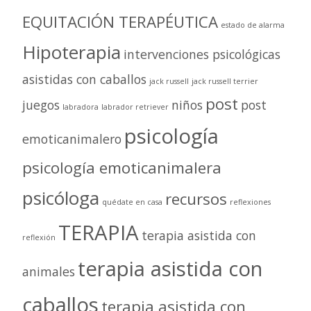
EQUITACIÓN TERAPÉUTICA
estado de alarma
Hipoterapia
intervenciones psicológicas
asistidas con caballos
jack russell
jack russell terrier
post
juegos
niños
post
labradora
labrador retriever
psicología
emoticanimalero
psicología emoticanimalera
psicóloga
recursos
quédate en casa
reflexiones
TERAPIA
terapia asistida con
reflexión
terapia asistida con
animales
caballos
terapia asistida con