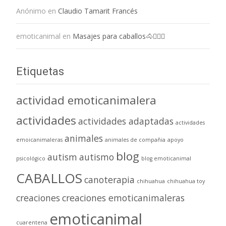
Anónimo
en
Claudio Tamarit Francés
emoticanimal
en
Masajes para caballos🐴💆🏻‍♀️
Etiquetas
actividad emoticanimalera
actividades
actividades adaptadas
actividades
animales
emoicanimaleras
animales de compañia
apoyo
blog
autism
autismo
psicológico
blog emoticanimal
CABALLOS
canoterapia
chihuahua
chihuahua toy
creaciones
creaciones emoticanimaleras
emoticanimal
cuarentena