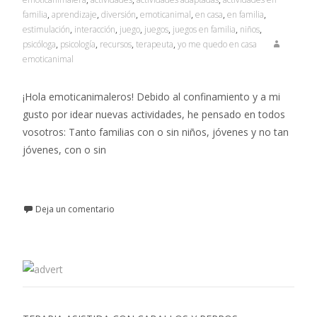
familia
,
aprendizaje
,
diversión
,
emoticanimal
,
en casa
,
en familia
,
estimulación
,
interacción
,
juego
,
juegos
,
juegos en familia
,
niños
,
psicóloga
,
psicología
,
recursos
,
terapeuta
,
yo me quedo en casa
emoticanimal
¡Hola emoticanimaleros! Debido al confinamiento y a mi
gusto por idear nuevas actividades, he pensado en todos
vosotros: Tanto familias con o sin niños, jóvenes y no tan
jóvenes, con o sin
Leer más…
Deja un comentario