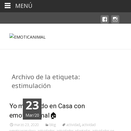
MENÚ
Archivo de la etiqueta:
estimulación
23
Yo me Quedo en Casa con
emoticanimal🏠
Mar/20
marzo 23, 2020
blog
actividad
,
actividad
emoticanimalera
,
actividades
,
actividades adaptadas
,
actividades en