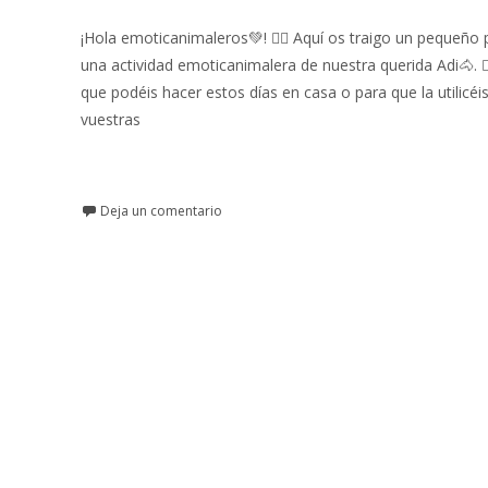
¡Hola emoticanimaleros💚! 👉🏼 Aquí os traigo un pequeño 
una actividad emoticanimalera de nuestra querida Adi🐴. 👉
que podéis hacer estos días en casa o para que la utilicéi
vuestras
Leer más…
Deja un comentario