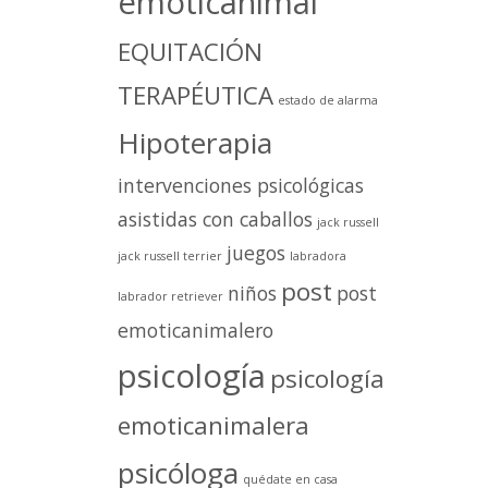
emoticanimal
EQUITACIÓN
TERAPÉUTICA
estado de alarma
Hipoterapia
intervenciones psicológicas
asistidas con caballos
jack russell
juegos
jack russell terrier
labradora
post
niños
post
labrador retriever
emoticanimalero
psicología
psicología
emoticanimalera
psicóloga
quédate en casa