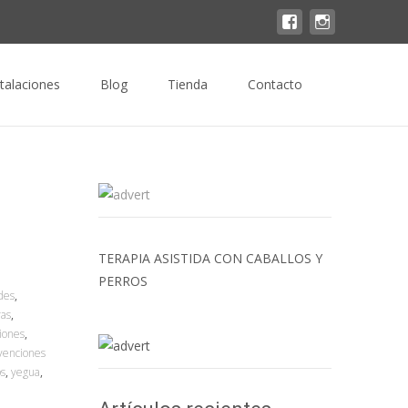
Buscar
stalaciones
Blog
Tienda
Contacto
por:
TERAPIA ASISTIDA CON CABALLOS Y
PERROS
des
,
ras
,
iones
,
venciones
os
,
yegua
,