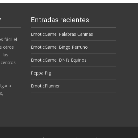
P
Entradas recientes
EmoticGame: Palabras Caninas
s fácil el
e otros
EmoticGame: Bingo Perruno
 las
EmoticGame: DNI’s Equinos
 centros
Peppa Pig
alguna
EmoticPlanner
s,
s