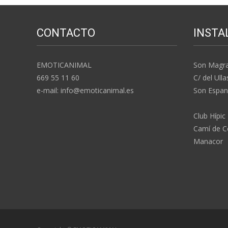
CONTACTO
INSTA
EMOTICANIMAL
Son Magr
669 55 11 60
C/ del Ulla
e-mail: info@emoticanimal.es
Son Espan
Club Hípic
Camí de Co
Manacor