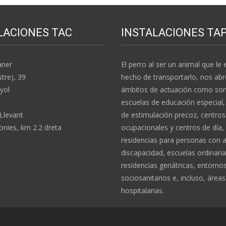
LACIONES TAC
INSTALACIONES TA
aner
El perro al ser un animal que le e
stre), 39
hecho de transportarlo, nos abr
yol
ámbitos de actuación como son:
escuelas de educación especial,
 Llevant
de estimulación precoz, centros
nies, km 2.2 dreta
ocupacionales y centros de día,
residencias para personas con 
discapacidad, escuelas ordinaria
residencias geriátricas, entorno
sociosanitarios e, incluso, áreas
hospitalarias.