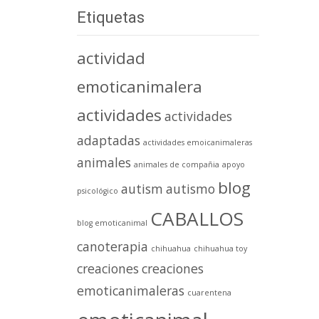
Etiquetas
actividad
emoticanimalera
actividades
actividades
adaptadas
actividades emoicanimaleras
animales
animales de compañia
apoyo
blog
autism
autismo
psicológico
CABALLOS
blog emoticanimal
canoterapia
chihuahua
chihuahua toy
creaciones
creaciones
emoticanimaleras
cuarentena