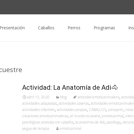
nido
Presentación
Caballos
Perros
Programas
In
ecuestre
Actividad: La Anatomía de Adi🐴
abril 15, 2020
blog
actividad emoticanimalera
,
activida
actividades adaptadas
,
actividades caseras
,
actividades emoticanimale
actividades infantiles
,
actividades propias
,
CABALLOS
,
compartir
,
creac
creaciones emoticanimaleras
,
el mundo ecuestre
,
emoticanimal
,
inter
psicológicas asistidas con caballos
,
la anatomia de Adi
,
psicóloga
,
recurs
yegua de terapia
emoticanimal