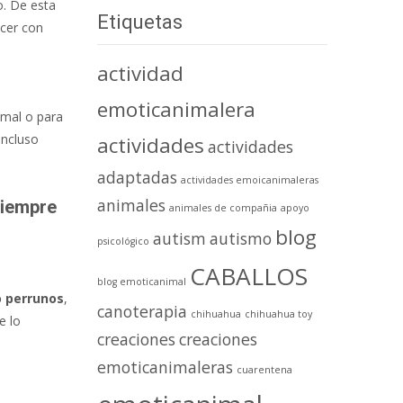
o. De esta
Etiquetas
acer con
actividad
emoticanimalera
imal o para
incluso
actividades
actividades
adaptadas
actividades emoicanimaleras
animales
siempre
animales de compañia
apoyo
blog
autism
autismo
psicológico
CABALLOS
blog emoticanimal
 o perrunos
,
canoterapia
chihuahua
chihuahua toy
e lo
creaciones
creaciones
emoticanimaleras
cuarentena