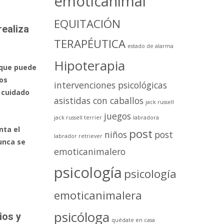
emoticanimal
EQUITACIÓN
realiza
TERAPÉUTICA
estado de alarma
Hipoterapia
 que puede
os
intervenciones psicológicas
l cuidado
asistidas con caballos
jack russell
juegos
jack russell terrier
labradora
nta el
post
niños
post
labrador retriever
unca se
emoticanimalero
psicología
psicología
emoticanimalera
psicóloga
ios y
quédate en casa