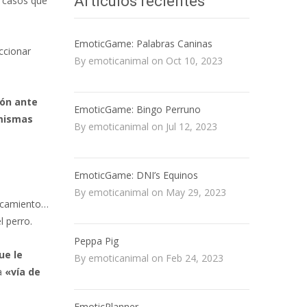
Artículos recientes
s casos que
EmoticGame: Palabras Caninas
ccionar
By emoticanimal on Oct 10, 2023
ión ante
EmoticGame: Bingo Perruno
 mismas
By emoticanimal on Jul 12, 2023
EmoticGame: DNI’s Equinos
By emoticanimal on May 29, 2023
ercamiento…
l perro.
Peppa Pig
ue le
By emoticanimal on Feb 24, 2023
na
«vía de
EmoticPlanner