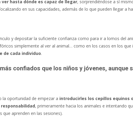
a
ver hasta dónde es capaz de llegar
, sorprendiéndose a sí mism
focalizando en sus capacidades, además de lo que pueden llegar a h
ínculo y depositar la suficiente confianza como para ir a lomos del an
fóricos simplemente al ver al animal… como en los casos en los que 
 de cada individuo
.
r más confiados que los niños y jóvenes, aunque 
do la oportunidad de empezar a
introducirles los cepillos equinos
a
responsabilidad
, primeramente hacia los animales e intentando qu
s que aprenden en las sesiones).