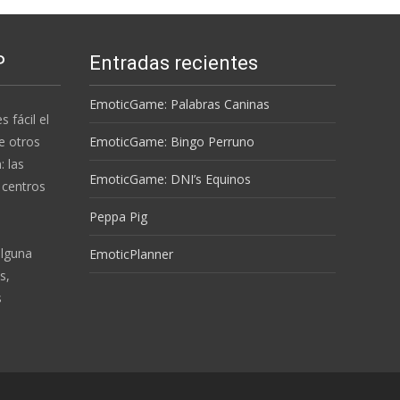
P
Entradas recientes
EmoticGame: Palabras Caninas
s fácil el
e otros
EmoticGame: Bingo Perruno
 las
EmoticGame: DNI’s Equinos
 centros
Peppa Pig
alguna
EmoticPlanner
s,
s