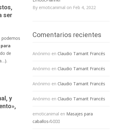
stos,
By emoticanimal on Feb 4, 2022
a ser
Comentarios recientes
o, podemos
 para
ado de
Anónimo
en
Claudio Tamarit Francés
a…).
Anónimo
en
Claudio Tamarit Francés
Anónimo
en
Claudio Tamarit Francés
al, y
Anónimo
en
Claudio Tamarit Francés
ento»,
emoticanimal
en
Masajes para
caballos🐴💆🏻‍♀️