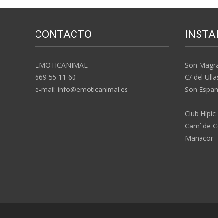
CONTACTO
INSTA
EMOTICANIMAL
Son Magr
669 55 11 60
C/ del Ulla
e-mail: info@emoticanimal.es
Son Espan
Club Hípic
Camí de Co
Manacor