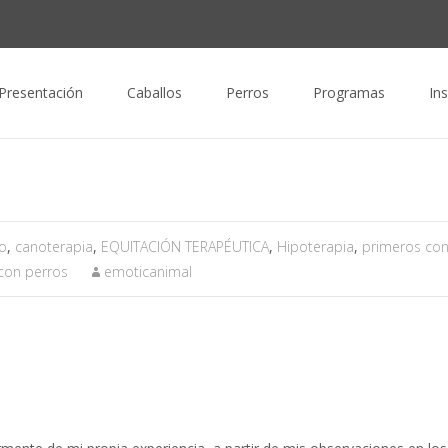
nido
Presentación
Caballos
Perros
Programas
In
o
,
canoterapia
,
EQUITACIÓN TERAPÉUTICA
,
Hipoterapia
,
primeros con
 con perros
emoticanimal