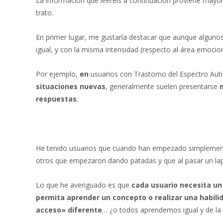
La información que leeréis a continuación proviene mayor
e
itt
at
trato.
b
er
s
o
A
En primer lugar, me gustaría destacar que aunque algunos
igual, y con la misma intensidad (respecto al área emoci
o
p
k
p
Por ejemplo,
en
usuarios con Trastorno del Espectro Auti
situaciones nuevas
, generalmente suelen presentarse
respuestas
.
He tenido usuarios que cuando han empezado simplemente
otros que empezaron dando patadas y que al pasar un laps
Lo que he averiguado es que
cada usuario necesita un
permita aprender un concepto o realizar una habili
acceso» diferente
… ¿o todos aprendemos igual y de l