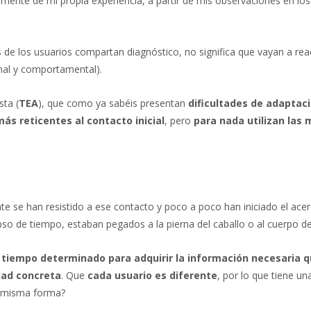
mente de mi propia experiencia, a partir de mis observaciones en lo
 de los usuarios compartan diagnóstico, no significa que vayan a rea
onal y comportamental).
sta (
TEA
), que como ya sabéis presentan
dificultades de adaptac
más reticentes al contacto inicial
, pero
para nada utilizan las
 se han resistido a ese contacto y poco a poco han iniciado el ac
o de tiempo, estaban pegados a la pierna del caballo o al cuerpo de
 tiempo determinado para adquirir la información necesaria q
dad concreta
. Que
cada usuario es diferente
, por lo que tiene u
a misma forma?