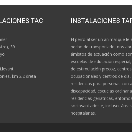
LACIONES TAC
INSTALACIONES TA
aner
El perro al ser un animal que le e
stre), 39
hecho de transportarlo, nos abr
yol
ámbitos de actuación como son:
escuelas de educación especial,
 Llevant
de estimulación precoz, centros
nies, km 2.2 dreta
ocupacionales y centros de día,
residencias para personas con 
discapacidad, escuelas ordinaria
residencias geriátricas, entorno
sociosanitarios e, incluso, áreas
hospitalarias.