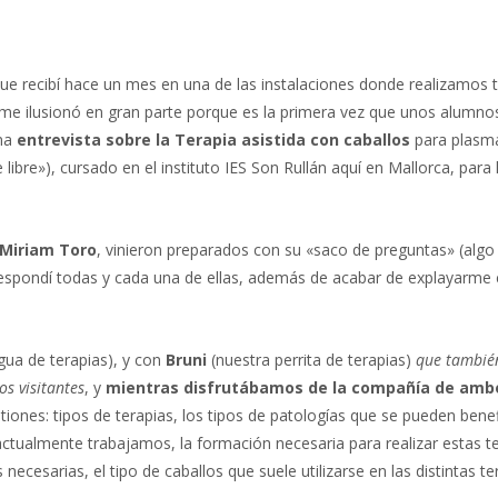
ue recibí hace un mes en una de las instalaciones donde realizamos 
 me ilusionó en gran parte porque es la primera vez que unos alumno
una
entrevista sobre la Terapia asistida con caballos
para plasma
e libre»), cursado en el instituto IES Son Rullán aquí en Mallorca, para 
 Miriam Toro
, vinieron preparados con su «saco de preguntas» (alg
spondí todas y cada una de ellas, además de acabar de explayarme 
gua de terapias), y con
Bruni
(nuestra perrita de terapias)
que tambié
s visitantes
, y
mientras disfrutábamos de la compañía de amb
iones: tipos de terapias, los tipos de patologías que se pueden benef
 actualmente trabajamos, la formación necesaria para realizar estas te
necesarias, el tipo de caballos que suele utilizarse en las distintas ter