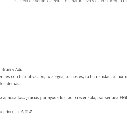
Escuela de Verano – Peluditos, naturaleza y estimulación a r
ntradas
”
 Bruni y Adi.
endes con tu motivación, tu alegría, tu interés, tu humanidad, tu humi
 los demás.
iscapacitados.. gracias por ayudarlos, por crecer sola, por ser una F
 princesa! 💪🏻💕