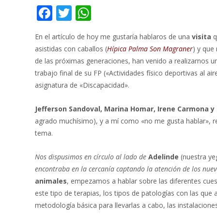
F
T
W
ac
w
h
En el artículo de hoy me gustaría hablaros de una
visita
q
e
itt
at
asistidas con caballos (
Hípica Palma Son Magraner
) y que
b
er
s
de las próximas generaciones, han venido a realizarnos 
o
A
trabajo final de su FP («Actividades físico deportivas al air
o
p
asignatura de «Discapacidad».
k
p
Jefferson Sandoval, Marina Homar, Irene Carmona y
agrado muchísimo), y a mí como «no me gusta hablar», re
tema.
Nos dispusimos en círculo al lado de
Adelinde
(nuestra ye
encontraba en la cercanía captando la atención de los nuevo
animales
, empezamos a hablar sobre las diferentes cuest
este tipo de terapias, los tipos de patologías con las que
metodología básica para llevarlas a cabo, las instalaciones 