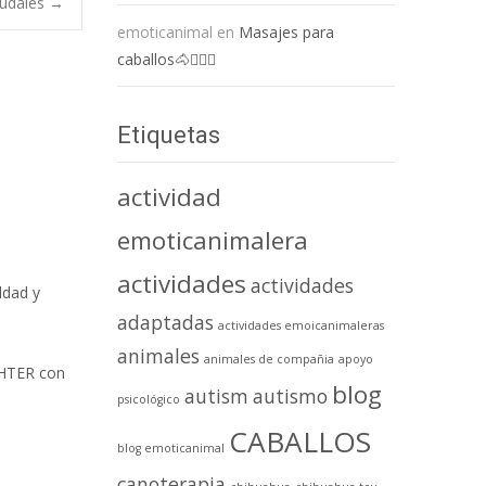
audales
→
emoticanimal
en
Masajes para
caballos🐴💆🏻‍♀️
Etiquetas
actividad
emoticanimalera
actividades
actividades
ldad y
adaptadas
actividades emoicanimaleras
animales
animales de compañia
apoyo
IGHTER con
blog
autism
autismo
psicológico
CABALLOS
blog emoticanimal
canoterapia