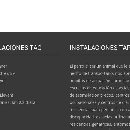
LACIONES TAC
INSTALACIONES TA
aner
El perro al ser un animal que le e
stre), 39
hecho de transportarlo, nos abr
yol
ámbitos de actuación como son:
escuelas de educación especial,
 Llevant
de estimulación precoz, centros
nies, km 2.2 dreta
ocupacionales y centros de día,
residencias para personas con 
discapacidad, escuelas ordinaria
residencias geriátricas, entorno