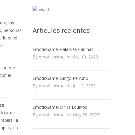
terapias
Artículos recientes
s, personas
rlo en el
la
EmoticGame: Palabras Caninas
By emoticanimal on Oct 10, 2023
o que me
con el
EmoticGame: Bingo Perruno
By emoticanimal on Jul 12, 2023
n se
os
EmoticGame: DNI’s Equinos
iciar de
By emoticanimal on May 29, 2023
rapias, la
apias, etc.