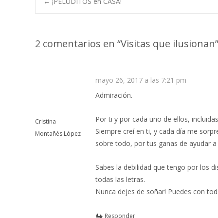
←
¡PELUDITOS en CASA!
Navegación de e
2 comentarios en “
Visitas que ilusionan
mayo 26, 2017 a las 7:21 pm
Admiración.
Por ti y por cada uno de ellos, incluidas
Cristina
Siempre creí en ti, y cada día me sorpr
Montañés López
sobre todo, por tus ganas de ayudar a
Sabes la debilidad que tengo por los d
todas las letras.
Nunca dejes de soñar! Puedes con todo
Responder