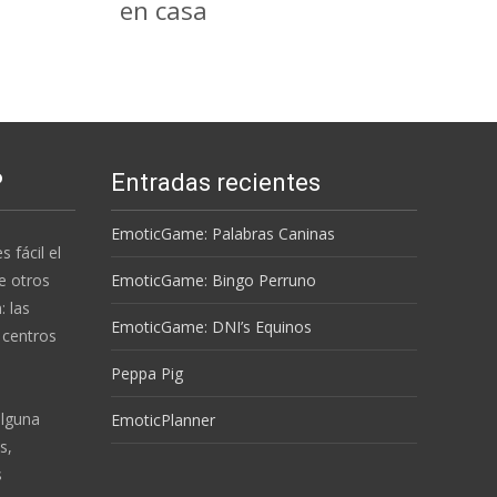
en casa
P
Entradas recientes
EmoticGame: Palabras Caninas
s fácil el
e otros
EmoticGame: Bingo Perruno
 las
EmoticGame: DNI’s Equinos
 centros
Peppa Pig
alguna
EmoticPlanner
s,
s