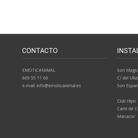
CONTACTO
INSTA
EMOTICANIMAL
Son Magr
669 55 11 60
C/ del Ulla
e-mail: info@emoticanimal.es
Son Espan
Club Hípic
Camí de Co
Manacor