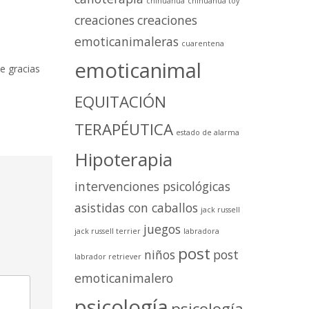
chihuahua
chihuahua toy
creaciones
creaciones
emoticanimaleras
cuarentena
emoticanimal
ue gracias
EQUITACIÓN
TERAPÉUTICA
estado de alarma
Hipoterapia
intervenciones psicológicas
asistidas con caballos
jack russell
juegos
jack russell terrier
labradora
post
niños
post
labrador retriever
emoticanimalero
psicología
psicología