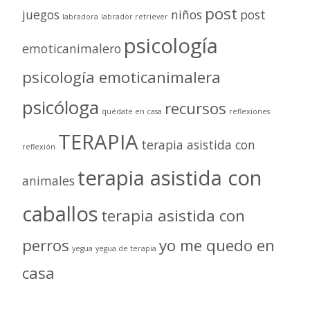
post
juegos
niños
post
labradora
labrador retriever
psicología
emoticanimalero
psicología emoticanimalera
psicóloga
recursos
quédate en casa
reflexiones
TERAPIA
terapia asistida con
reflexión
terapia asistida con
animales
caballos
terapia asistida con
perros
yo me quedo en
yegua
yegua de terapia
casa