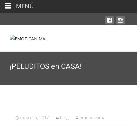
MENÚ
¡PELUDITOS en CASA!
mayo 25, 2017
blog
emoticanimal