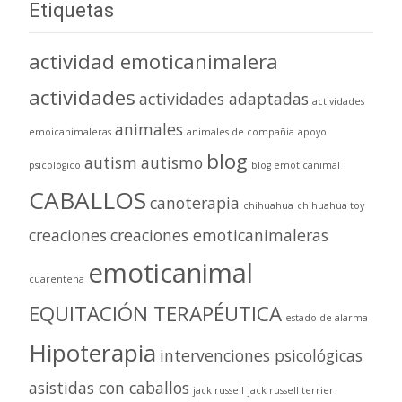
Etiquetas
actividad emoticanimalera
actividades
actividades adaptadas
actividades
animales
emoicanimaleras
animales de compañia
apoyo
blog
autism
autismo
psicológico
blog emoticanimal
CABALLOS
canoterapia
chihuahua
chihuahua toy
creaciones
creaciones emoticanimaleras
emoticanimal
cuarentena
EQUITACIÓN TERAPÉUTICA
estado de alarma
Hipoterapia
intervenciones psicológicas
asistidas con caballos
jack russell
jack russell terrier