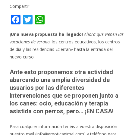
Compartir
F
T
W
ac
w
h
¡Una nueva propuesta ha llegado!
Ahora que vienen las
e
itt
at
vacaciones de verano,
los centros educativos, los centros
b
er
s
de día y las residencias «cierran» hasta la entrada del
o
A
nuevo curso.
o
p
Ante esto proponemos otra actividad
k
p
abarcando una amplia diversidad de
usuarios por las diferentes
intervenciones que se proponen junto a
los canes: ocio, educación y terapia
asistida con perros, pero… ¡EN CASA!
Para cualquier información tenéis a vuestra disposición
nuestro mail (info@emoticanimal.com) y teléfono para