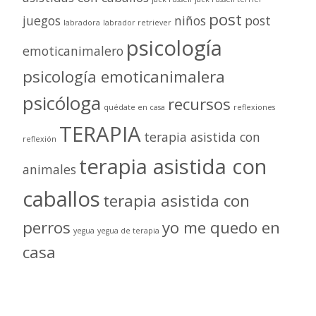
post
juegos
niños
post
labradora
labrador retriever
psicología
emoticanimalero
psicología emoticanimalera
psicóloga
recursos
quédate en casa
reflexiones
TERAPIA
terapia asistida con
reflexión
terapia asistida con
animales
caballos
terapia asistida con
perros
yo me quedo en
yegua
yegua de terapia
casa