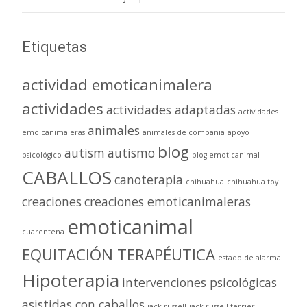
Etiquetas
actividad emoticanimalera
actividades
actividades adaptadas
actividades
animales
emoicanimaleras
animales de compañia
apoyo
blog
autism
autismo
psicológico
blog emoticanimal
CABALLOS
canoterapia
chihuahua
chihuahua toy
creaciones
creaciones emoticanimaleras
emoticanimal
cuarentena
EQUITACIÓN TERAPÉUTICA
estado de alarma
Hipoterapia
intervenciones psicológicas
asistidas con caballos
jack russell
jack russell terrier