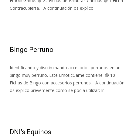
EmoticGame. 🟢 22 Fichas de Palabras Caninas 🟢 1 Ficha
Contracubierta. A continuación os explico
Leer más…
Bingo Perruno
Identificando y discriminando accesorios perrunos en un
bingo muy perruno. Este EmoticGame contiene: 🟢 10
Fichas de Bingo con accesorios perrunos. A continuación
os explico brevemente cómo se podía utilizar: Ir
Leer más…
DNI’s Equinos