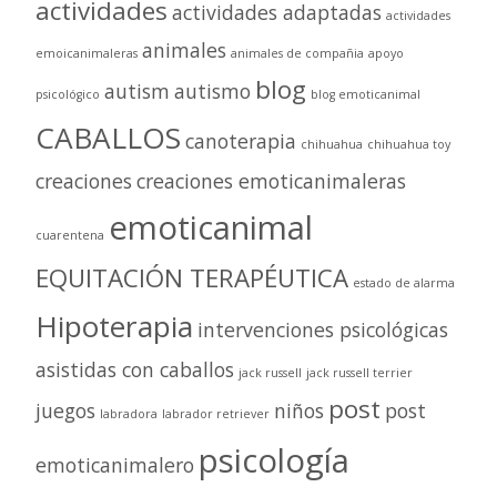
actividades
actividades adaptadas
actividades
animales
emoicanimaleras
animales de compañia
apoyo
blog
autism
autismo
psicológico
blog emoticanimal
CABALLOS
canoterapia
chihuahua
chihuahua toy
creaciones
creaciones emoticanimaleras
emoticanimal
cuarentena
EQUITACIÓN TERAPÉUTICA
estado de alarma
Hipoterapia
intervenciones psicológicas
asistidas con caballos
jack russell
jack russell terrier
post
juegos
niños
post
labradora
labrador retriever
psicología
emoticanimalero