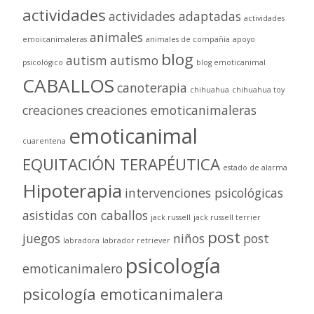
actividades
actividades adaptadas
actividades
animales
emoicanimaleras
animales de compañia
apoyo
blog
autism
autismo
psicológico
blog emoticanimal
CABALLOS
canoterapia
chihuahua
chihuahua toy
creaciones
creaciones emoticanimaleras
emoticanimal
cuarentena
EQUITACIÓN TERAPÉUTICA
estado de alarma
Hipoterapia
intervenciones psicológicas
asistidas con caballos
jack russell
jack russell terrier
post
juegos
niños
post
labradora
labrador retriever
psicología
emoticanimalero
psicología emoticanimalera