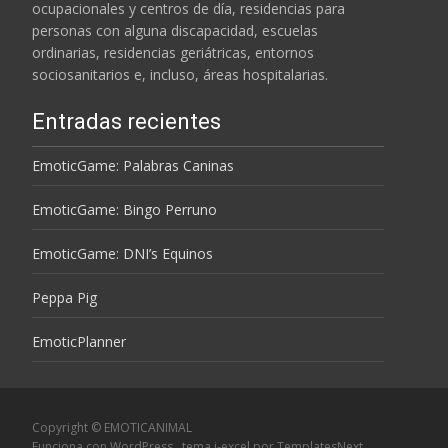
ocupacionales y centros de día, residencias para
personas con alguna discapacidad, escuelas
ordinarias, residencias geriátricas, entornos
sociosanitarios e, incluso, áreas hospitalarias.
Entradas recientes
EmoticGame: Palabras Caninas
EmoticGame: Bingo Perruno
EmoticGame: DNI’s Equinos
Peppa Pig
EmoticPlanner
Copyright © EMOTICANIMAL
Funciona con WordPress
, tema
i-excel
por TemplatesNext.