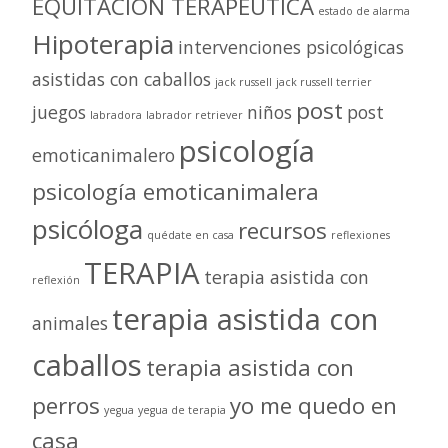
EQUITACIÓN TERAPÉUTICA
estado de alarma
Hipoterapia
intervenciones psicológicas
asistidas con caballos
jack russell
jack russell terrier
post
juegos
niños
post
labradora
labrador retriever
psicología
emoticanimalero
psicología emoticanimalera
psicóloga
recursos
quédate en casa
reflexiones
TERAPIA
terapia asistida con
reflexión
terapia asistida con
animales
caballos
terapia asistida con
perros
yo me quedo en
yegua
yegua de terapia
casa