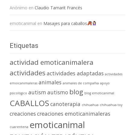
Anónimo
en
Claudio Tamarit Francés
emoticanimal
en
Masajes para caballos
Etiquetas
actividad emoticanimalera
actividades
actividades adaptadas
actividades
animales
emoicanimaleras
animales de compañia
apoyo
blog
autism
autismo
psicológico
blog emoticanimal
CABALLOS
canoterapia
chihuahua
chihuahua toy
creaciones
creaciones emoticanimaleras
emoticanimal
cuarentena