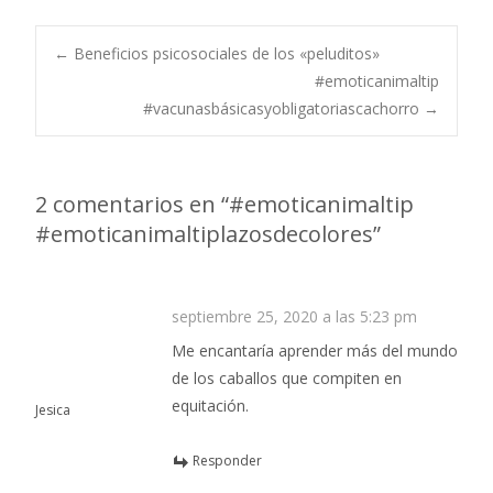
←
Beneficios psicosociales de los «peluditos»
#emoticanimaltip
Navegación de
#vacunasbásicasyobligatoriascachorro
→
entradas
2 comentarios en “
#emoticanimaltip
#emoticanimaltiplazosdecolores
”
septiembre 25, 2020 a las 5:23 pm
Me encantaría aprender más del mundo
de los caballos que compiten en
equitación.
Jesica
Responder