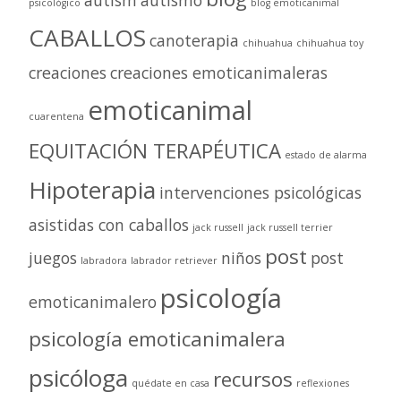
psicológico
blog emoticanimal
CABALLOS
canoterapia
chihuahua
chihuahua toy
creaciones
creaciones emoticanimaleras
emoticanimal
cuarentena
EQUITACIÓN TERAPÉUTICA
estado de alarma
Hipoterapia
intervenciones psicológicas
asistidas con caballos
jack russell
jack russell terrier
post
juegos
niños
post
labradora
labrador retriever
psicología
emoticanimalero
psicología emoticanimalera
psicóloga
recursos
quédate en casa
reflexiones