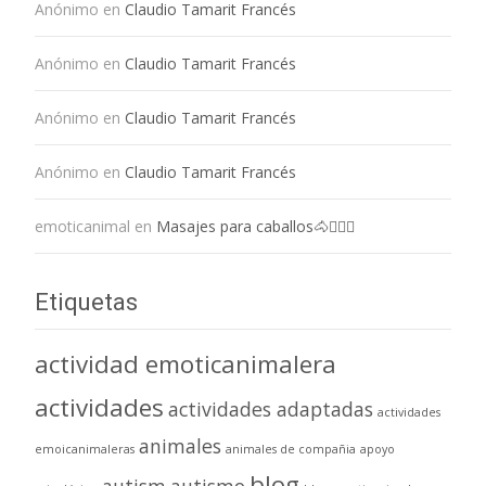
Anónimo
en
Claudio Tamarit Francés
Anónimo
en
Claudio Tamarit Francés
Anónimo
en
Claudio Tamarit Francés
Anónimo
en
Claudio Tamarit Francés
emoticanimal
en
Masajes para caballos🐴💆🏻‍♀️
Etiquetas
actividad emoticanimalera
actividades
actividades adaptadas
actividades
animales
emoicanimaleras
animales de compañia
apoyo
blog
autism
autismo