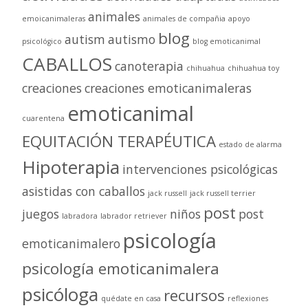
animales
emoicanimaleras
animales de compañia
apoyo
blog
autism
autismo
psicológico
blog emoticanimal
CABALLOS
canoterapia
chihuahua
chihuahua toy
creaciones
creaciones emoticanimaleras
emoticanimal
cuarentena
EQUITACIÓN TERAPÉUTICA
estado de alarma
Hipoterapia
intervenciones psicológicas
asistidas con caballos
jack russell
jack russell terrier
post
juegos
niños
post
labradora
labrador retriever
psicología
emoticanimalero
psicología emoticanimalera
psicóloga
recursos
quédate en casa
reflexiones