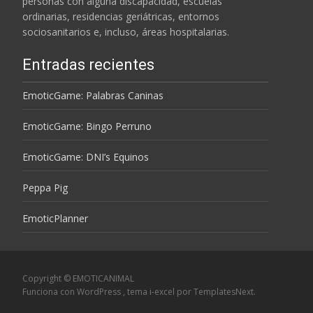
personas con alguna discapacidad, escuelas
ordinarias, residencias geriátricas, entornos
sociosanitarios e, incluso, áreas hospitalarias.
Entradas recientes
EmoticGame: Palabras Caninas
EmoticGame: Bingo Perruno
EmoticGame: DNI’s Equinos
Peppa Pig
EmoticPlanner
Copyright © EMOTICANIMAL
Funciona con WordPress
, tema
i-excel
por TemplatesNext.