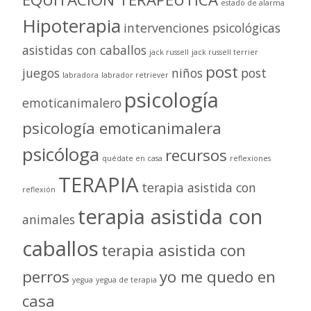
estado de alarma
Hipoterapia
intervenciones psicológicas
asistidas con caballos
jack russell
jack russell terrier
post
juegos
niños
post
labradora
labrador retriever
psicología
emoticanimalero
psicología emoticanimalera
psicóloga
recursos
quédate en casa
reflexiones
TERAPIA
terapia asistida con
reflexión
terapia asistida con
animales
caballos
terapia asistida con
perros
yo me quedo en
yegua
yegua de terapia
casa