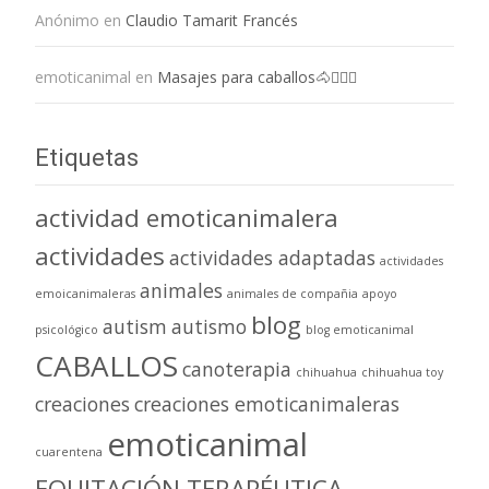
Anónimo
en
Claudio Tamarit Francés
emoticanimal
en
Masajes para caballos🐴💆🏻‍♀️
Etiquetas
actividad emoticanimalera
actividades
actividades adaptadas
actividades
animales
emoicanimaleras
animales de compañia
apoyo
blog
autism
autismo
psicológico
blog emoticanimal
CABALLOS
canoterapia
chihuahua
chihuahua toy
creaciones
creaciones emoticanimaleras
emoticanimal
cuarentena
EQUITACIÓN TERAPÉUTICA