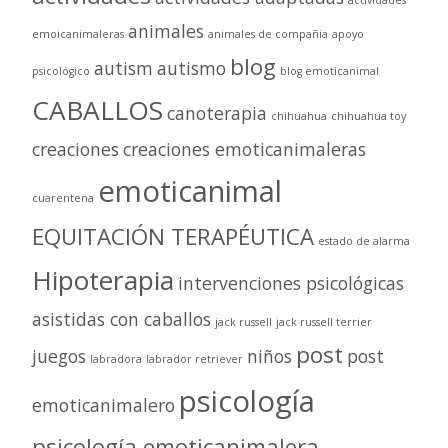
animales
emoicanimaleras
animales de compañia
apoyo
blog
autism
autismo
psicológico
blog emoticanimal
CABALLOS
canoterapia
chihuahua
chihuahua toy
creaciones
creaciones emoticanimaleras
emoticanimal
cuarentena
EQUITACIÓN TERAPÉUTICA
estado de alarma
Hipoterapia
intervenciones psicológicas
asistidas con caballos
jack russell
jack russell terrier
post
juegos
niños
post
labradora
labrador retriever
psicología
emoticanimalero
psicología emoticanimalera