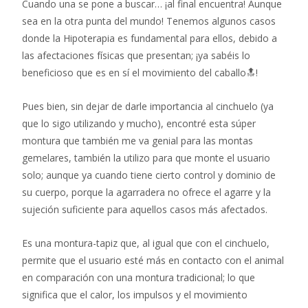
Cuando una se pone a buscar… ¡al final encuentra! Aunque
e
itt
at
sea en la otra punta del mundo! Tenemos algunos casos
b
er
s
donde la Hipoterapia es fundamental para ellos, debido a
o
A
las afectaciones físicas que presentan; ¡ya sabéis lo
o
p
beneficioso que es en sí el movimiento del caballo🔝!
k
p
Pues bien, sin dejar de darle importancia al cinchuelo (ya
que lo sigo utilizando y mucho), encontré esta súper
montura que también me va genial para las montas
gemelares, también la utilizo para que monte el usuario
solo; aunque ya cuando tiene cierto control y dominio de
su cuerpo, porque la agarradera no ofrece el agarre y la
sujeción suficiente para aquellos casos más afectados.
Es una montura-tapiz que, al igual que con el cinchuelo,
permite que el usuario esté más en contacto con el animal
en comparación con una montura tradicional; lo que
significa que el calor, los impulsos y el movimiento