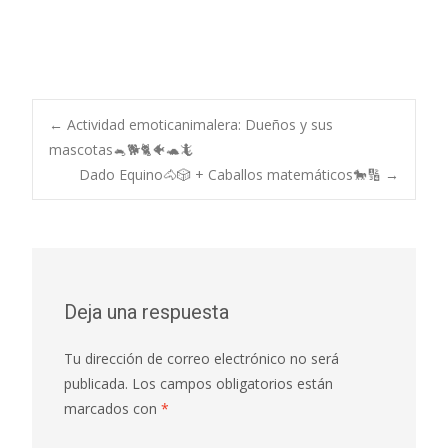
←
Actividad emoticanimalera: Dueños y sus
mascotas🐁🐕🐈🐠🐢🦎
Navegación de
Dado Equino🐴🎲 + Caballos matemáticos🐎🔢
→
entradas
Deja una respuesta
Tu dirección de correo electrónico no será
publicada.
Los campos obligatorios están
marcados con
*