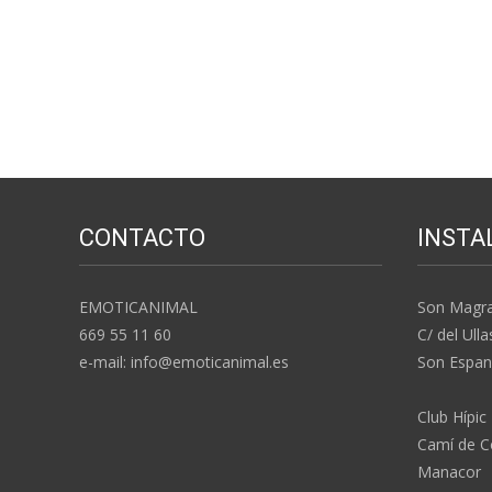
CONTACTO
INSTA
EMOTICANIMAL
Son Magr
669 55 11 60
C/ del Ulla
e-mail: info@emoticanimal.es
Son Espan
Club Hípic
Camí de Co
Manacor