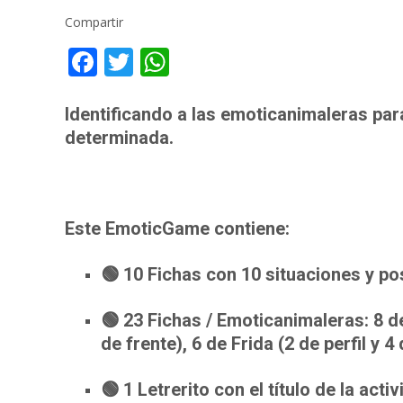
Compartir
F
T
W
ac
w
h
e
itt
at
Identificando a las emoticanimaleras pa
determinada.
b
er
s
o
A
o
p
k
p
Este EmoticGame contiene:
🟢 10 Fichas con 10 situaciones y po
🟢 23 Fichas / Emoticanimaleras: 8 de A
de frente), 6 de Frida (2 de perfil y 4
🟢 1 Letrerito con el título de la activ