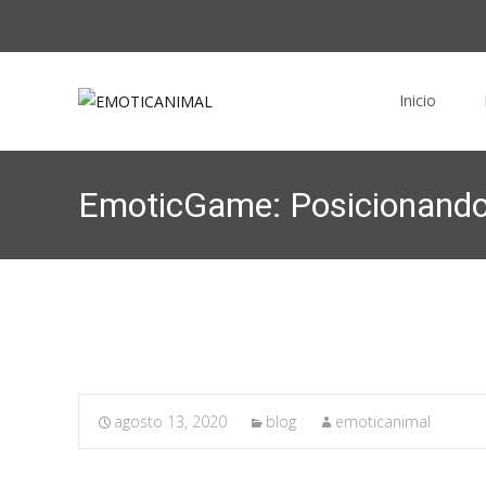
Saltar al conte
Inicio
EmoticGame: Posicionando
agosto 13, 2020
blog
emoticanimal