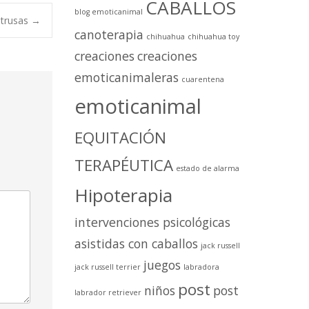
CABALLOS
blog emoticanimal
ntrusas
→
canoterapia
chihuahua
chihuahua toy
creaciones
creaciones
emoticanimaleras
cuarentena
emoticanimal
EQUITACIÓN
TERAPÉUTICA
estado de alarma
Hipoterapia
intervenciones psicológicas
asistidas con caballos
jack russell
juegos
jack russell terrier
labradora
post
niños
post
labrador retriever