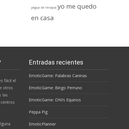
yo me quedo
yegua de terapia
en casa
P
Entradas recientes
EmoticGame: Palabras Caninas
s fácil el
e otros
EmoticGame: Bingo Perruno
 las
EmoticGame: DNI’s Equinos
 centros
Peppa Pig
alguna
EmoticPlanner