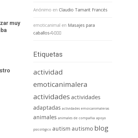
Anónimo
en
Claudio Tamarit Francés
izar muy
emoticanimal
en
Masajes para
iba
caballos🐴💆🏻‍♀️
Etiquetas
actividad
stro
emoticanimalera
actividades
actividades
adaptadas
actividades emoicanimaleras
animales
animales de compañia
apoyo
blog
autism
autismo
psicológico