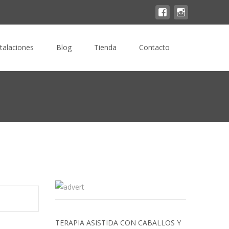
Buscar
stalaciones
Blog
Tienda
Contacto
por:
blog
>
EmoticGame: Posicionando a las Emoticanimaleras
TERAPIA ASISTIDA CON CABALLOS Y