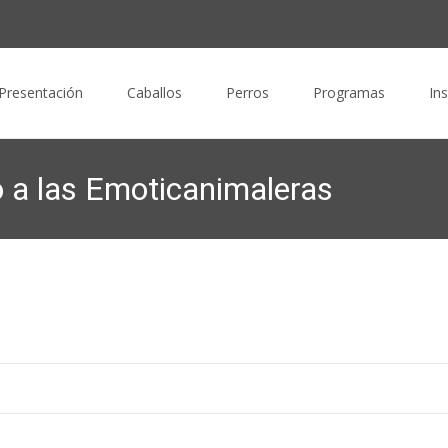
nido
Presentación
Caballos
Perros
Programas
In
 a las Emoticanimaleras
EMOTICANIMAL
>