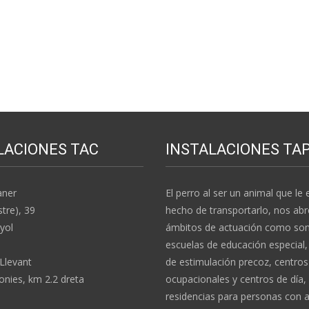
LACIONES TAC
INSTALACIONES TA
aner
El perro al ser un animal que le e
stre), 39
hecho de transportarlo, nos abr
yol
ámbitos de actuación como son:
escuelas de educación especial,
 Llevant
de estimulación precoz, centros
nies, km 2.2 dreta
ocupacionales y centros de día,
residencias para personas con 