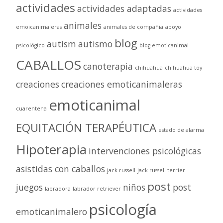
actividades
actividades adaptadas
actividades
animales
emoicanimaleras
animales de compañia
apoyo
blog
autism
autismo
psicológico
blog emoticanimal
CABALLOS
canoterapia
chihuahua
chihuahua toy
creaciones
creaciones emoticanimaleras
emoticanimal
cuarentena
EQUITACIÓN TERAPÉUTICA
estado de alarma
Hipoterapia
intervenciones psicológicas
asistidas con caballos
jack russell
jack russell terrier
post
juegos
niños
post
labradora
labrador retriever
psicología
emoticanimalero