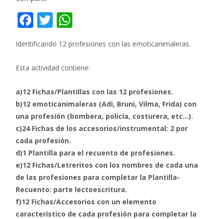
F
T
W
ac
w
h
Identificando 12 profesiones con las emoticanimaleras.
e
itt
at
b
er
s
Esta actividad contiene:
o
A
a)12 Fichas/Plantillas con las 12 profesiones.
o
p
b)12 emoticanimaleras (Adi, Bruni, Vilma, Frida) con
k
p
una profesión (bombera, policía, costurera, etc…).
c)24 Fichas de los accesorios/instrumental: 2 por
cada profesión.
d)1 Plantilla para el recuento de profesiones.
e)12 Fichas/Letreritos con los nombres de cada una
de las profesiones para completar la Plantilla-
Recuento: parte lectoescritura.
f)12 Fichas/Accesorios con un elemento
característico de cada profesión para completar la