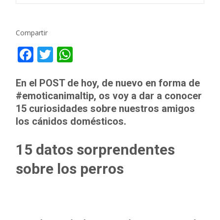
Compartir
F
T
W
ac
w
h
e
itt
at
En el POST de hoy, de nuevo en forma de
#emoticanimaltip, os voy a dar a conocer
b
er
s
15 curiosidades sobre nuestros amigos
o
A
los cánidos domésticos.
o
p
k
p
15 datos sorprendentes
sobre los perros