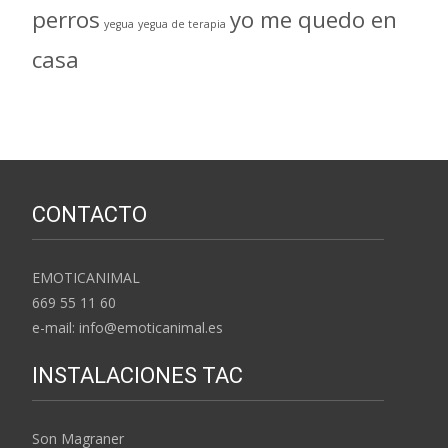
perros
yo me quedo en
yegua
yegua de terapia
casa
CONTACTO
EMOTICANIMAL
669 55 11 60
e-mail: info@emoticanimal.es
INSTALACIONES TAC
Son Magraner