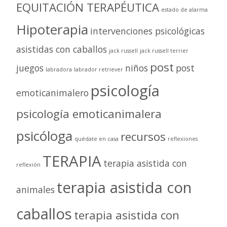
EQUITACIÓN TERAPÉUTICA
estado de alarma
Hipoterapia
intervenciones psicológicas
asistidas con caballos
jack russell
jack russell terrier
post
juegos
niños
post
labradora
labrador retriever
psicología
emoticanimalero
psicología emoticanimalera
psicóloga
recursos
quédate en casa
reflexiones
TERAPIA
terapia asistida con
reflexión
terapia asistida con
animales
caballos
terapia asistida con