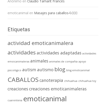
Anónimo
en
Claudio Tamarit Francés
emoticanimal
en
Masajes para caballos🐴💆🏻‍♀️
Etiquetas
actividad emoticanimalera
actividades
actividades adaptadas
actividades
animales
emoicanimaleras
animales de compañia
apoyo
blog
autism
autismo
psicológico
blog emoticanimal
CABALLOS
canoterapia
chihuahua
chihuahua toy
creaciones
creaciones emoticanimaleras
emoticanimal
cuarentena