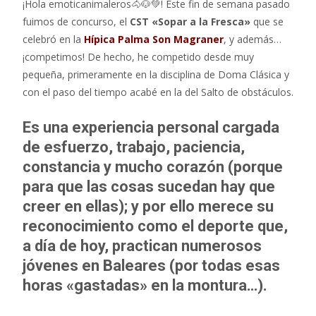
¡Hola emoticanimaleros🐴🐶💚! Este fin de semana pasado
e
itt
at
fuimos de concurso, el
CST «Sopar a la Fresca»
que se
b
er
s
celebró en la
Hípica Palma Son Magraner
, y además…
o
A
¡competimos! De hecho, he competido desde muy
o
p
pequeña, primeramente en la disciplina de Doma Clásica y
con el paso del tiempo acabé en la del Salto de obstáculos.
k
p
Es una experiencia personal cargada
de esfuerzo, trabajo, paciencia,
constancia y mucho corazón (porque
para que las cosas sucedan hay que
creer en ellas); y por ello merece su
reconocimiento como el deporte que,
a día de hoy, practican numerosos
jóvenes en Baleares (por todas esas
horas «gastadas» en la montura…).