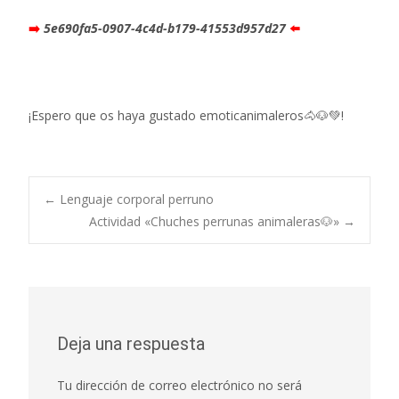
➡️
5e690fa5-0907-4c4d-b179-41553d957d27
⬅️
¡Espero que os haya gustado emoticanimaleros🐴🐶💚!
←
Lenguaje corporal perruno
Actividad «Chuches perrunas animaleras🐶»
→
Navegación de
entradas
Deja una respuesta
Tu dirección de correo electrónico no será