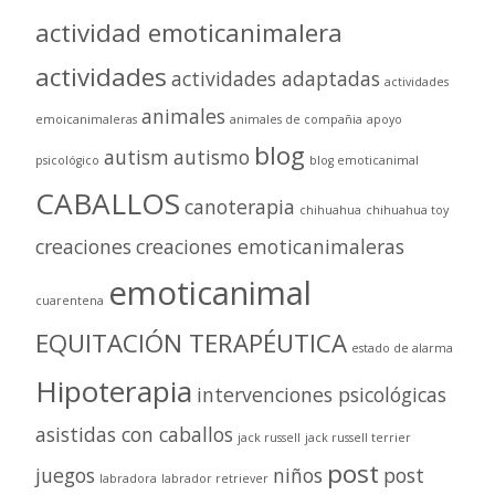
actividad emoticanimalera
actividades
actividades adaptadas
actividades
animales
emoicanimaleras
animales de compañia
apoyo
blog
autism
autismo
psicológico
blog emoticanimal
CABALLOS
canoterapia
chihuahua
chihuahua toy
creaciones
creaciones emoticanimaleras
emoticanimal
cuarentena
EQUITACIÓN TERAPÉUTICA
estado de alarma
Hipoterapia
intervenciones psicológicas
asistidas con caballos
jack russell
jack russell terrier
post
juegos
niños
post
labradora
labrador retriever