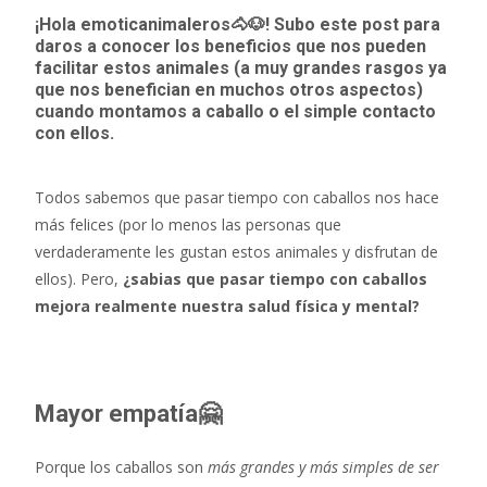
e
itt
at
¡Hola emoticanimaleros🐴🐶! Subo este post para
b
er
s
daros a conocer los beneficios que nos pueden
facilitar estos animales (a muy grandes rasgos ya
o
A
que nos benefician en muchos otros aspectos)
cuando montamos a caballo o el simple contacto
o
p
con ellos.
k
p
Todos sabemos que pasar tiempo con caballos nos hace
más felices (por lo menos las personas que
verdaderamente les gustan estos animales y disfrutan de
ellos). Pero,
¿sabias que pasar tiempo con caballos
mejora realmente nuestra salud física y mental?
Mayor empatía🤗
Porque los caballos son
más grandes y más simples de ser