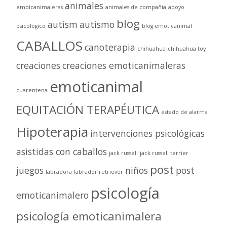
animales
emoicanimaleras
animales de compañia
apoyo
blog
autism
autismo
psicológico
blog emoticanimal
CABALLOS
canoterapia
chihuahua
chihuahua toy
creaciones
creaciones emoticanimaleras
emoticanimal
cuarentena
EQUITACIÓN TERAPÉUTICA
estado de alarma
Hipoterapia
intervenciones psicológicas
asistidas con caballos
jack russell
jack russell terrier
post
juegos
niños
post
labradora
labrador retriever
psicología
emoticanimalero
psicología emoticanimalera