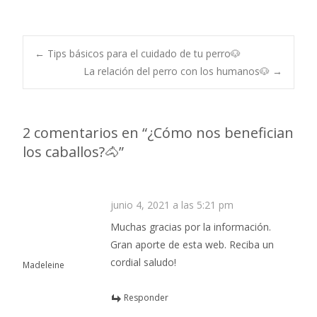
←
Tips básicos para el cuidado de tu perro🐶
La relación del perro con los humanos🐶
→
Navegación de
entradas
2 comentarios en “
¿Cómo nos benefician
los caballos?🐴
”
junio 4, 2021 a las 5:21 pm
Muchas gracias por la información.
Gran aporte de esta web. Reciba un
cordial saludo!
Madeleine
Responder