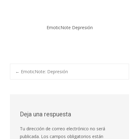
EmoticNote Depresión
←
EmoticNote: Depresión
Navegación de
entradas
Deja una respuesta
Tu dirección de correo electrónico no será
publicada.
Los campos obligatorios están