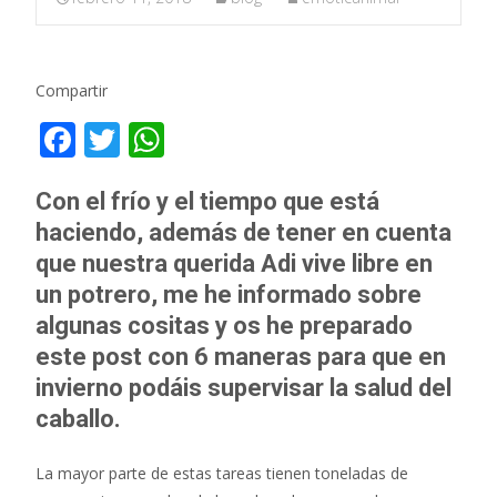
Compartir
F
T
W
ac
w
h
e
itt
at
Con el frío y el tiempo que está
haciendo, además de tener en cuenta
b
er
s
que nuestra querida Adi vive libre en
o
A
un potrero, me he informado sobre
o
p
algunas cositas y os he preparado
k
p
este post con 6 maneras para que en
invierno podáis supervisar la salud del
caballo.
La mayor parte de estas tareas tienen toneladas de