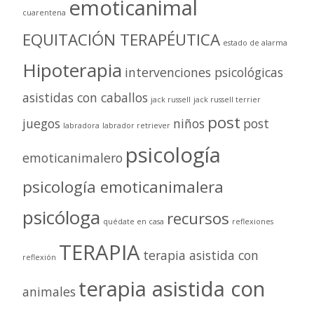
emoticanimal
cuarentena
EQUITACIÓN TERAPÉUTICA
estado de alarma
Hipoterapia
intervenciones psicológicas
asistidas con caballos
jack russell
jack russell terrier
post
juegos
niños
post
labradora
labrador retriever
psicología
emoticanimalero
psicología emoticanimalera
psicóloga
recursos
quédate en casa
reflexiones
TERAPIA
terapia asistida con
reflexión
terapia asistida con
animales