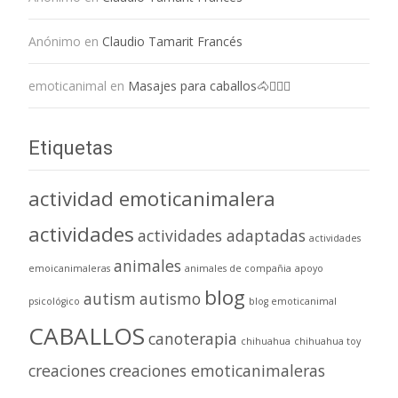
Anónimo
en
Claudio Tamarit Francés
emoticanimal
en
Masajes para caballos🐴💆🏻‍♀️
Etiquetas
actividad emoticanimalera
actividades
actividades adaptadas
actividades
animales
emoicanimaleras
animales de compañia
apoyo
blog
autism
autismo
psicológico
blog emoticanimal
CABALLOS
canoterapia
chihuahua
chihuahua toy
creaciones
creaciones emoticanimaleras