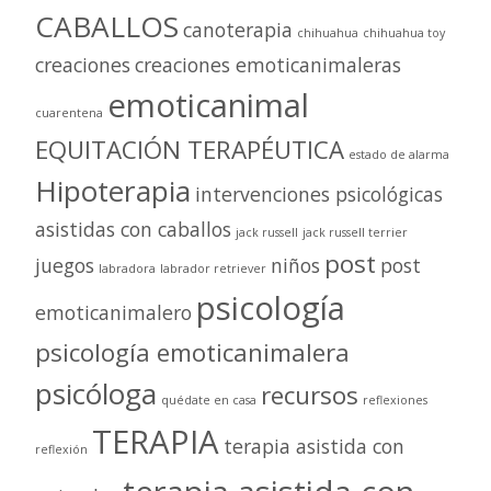
CABALLOS
canoterapia
chihuahua
chihuahua toy
creaciones
creaciones emoticanimaleras
emoticanimal
cuarentena
EQUITACIÓN TERAPÉUTICA
estado de alarma
Hipoterapia
intervenciones psicológicas
asistidas con caballos
jack russell
jack russell terrier
post
juegos
niños
post
labradora
labrador retriever
psicología
emoticanimalero
psicología emoticanimalera
psicóloga
recursos
quédate en casa
reflexiones
TERAPIA
terapia asistida con
reflexión