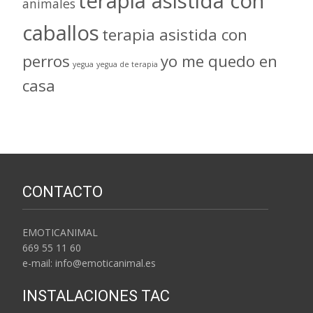
terapia asistida con
animales
caballos
terapia asistida con
perros
yo me quedo en
yegua
yegua de terapia
casa
CONTACTO
EMOTICANIMAL
669 55 11 60
e-mail: info@emoticanimal.es
INSTALACIONES TAC