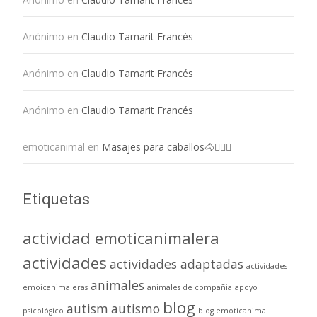
Anónimo
en
Claudio Tamarit Francés
Anónimo
en
Claudio Tamarit Francés
Anónimo
en
Claudio Tamarit Francés
emoticanimal
en
Masajes para caballos🐴💆🏻‍♀️
Etiquetas
actividad emoticanimalera
actividades
actividades adaptadas
actividades
animales
emoicanimaleras
animales de compañia
apoyo
blog
autism
autismo
psicológico
blog emoticanimal