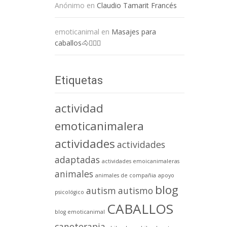
Anónimo
en
Claudio Tamarit Francés
emoticanimal
en
Masajes para
caballos🐴💆🏻‍♀️
Etiquetas
actividad
emoticanimalera
actividades
actividades
adaptadas
actividades emoicanimaleras
animales
animales de compañia
apoyo
blog
autism
autismo
psicológico
CABALLOS
blog emoticanimal
canoterapia