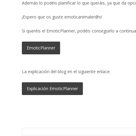
Además lo podéis planificar lo que queráis, ya que da opci
¡Espero que os guste emoticanimaler@s!
Si queréis el EmoticPlanner, podéis conseguirlo a continua
EmoticPlanner
La explicación del blog en el siguiente enlace:
Explicación EmoticPlanner