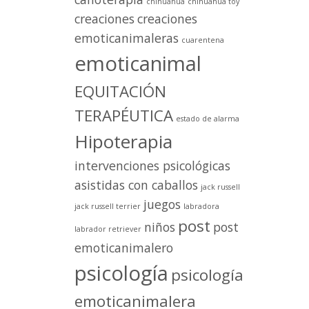
chihuahua
chihuahua toy
creaciones
creaciones
emoticanimaleras
cuarentena
emoticanimal
EQUITACIÓN
TERAPÉUTICA
estado de alarma
Hipoterapia
intervenciones psicológicas
asistidas con caballos
jack russell
juegos
jack russell terrier
labradora
post
niños
post
labrador retriever
emoticanimalero
psicología
psicología
emoticanimalera