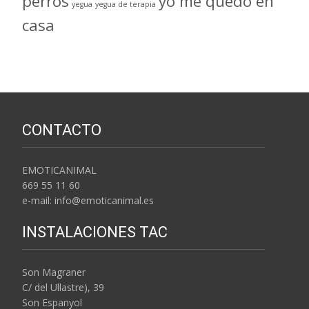
perros
yo me quedo en
yegua
yegua de terapia
casa
CONTACTO
EMOTICANIMAL
669 55 11 60
e-mail: info@emoticanimal.es
INSTALACIONES TAC
Son Magraner
C/ del Ullastre), 39
Son Espanyol