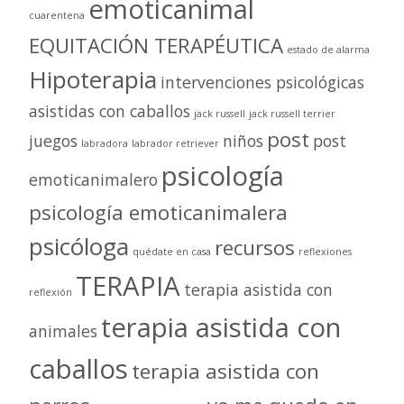
emoticanimal
cuarentena
EQUITACIÓN TERAPÉUTICA
estado de alarma
Hipoterapia
intervenciones psicológicas
asistidas con caballos
jack russell
jack russell terrier
post
juegos
niños
post
labradora
labrador retriever
psicología
emoticanimalero
psicología emoticanimalera
psicóloga
recursos
quédate en casa
reflexiones
TERAPIA
terapia asistida con
reflexión
terapia asistida con
animales
caballos
terapia asistida con