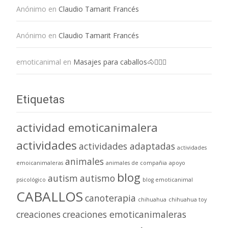
Anónimo
en
Claudio Tamarit Francés
Anónimo
en
Claudio Tamarit Francés
emoticanimal
en
Masajes para caballos🐴💆🏻‍♀️
Etiquetas
actividad emoticanimalera
actividades
actividades adaptadas
actividades
animales
emoicanimaleras
animales de compañia
apoyo
blog
autism
autismo
psicológico
blog emoticanimal
CABALLOS
canoterapia
chihuahua
chihuahua toy
creaciones
creaciones emoticanimaleras