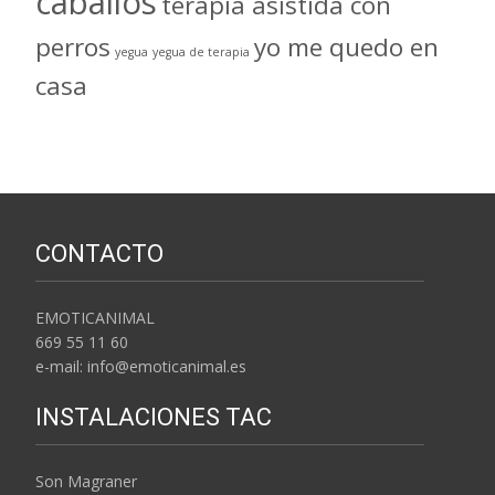
caballos
terapia asistida con
perros
yo me quedo en
yegua
yegua de terapia
casa
CONTACTO
EMOTICANIMAL
669 55 11 60
e-mail: info@emoticanimal.es
INSTALACIONES TAC
Son Magraner