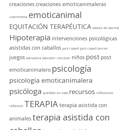
creaciones
creaciones emoticanimaleras
emoticanimal
cuarentena
EQUITACIÓN TERAPÉUTICA
estado de alarma
Hipoterapia
intervenciones psicológicas
asistidas con caballos
jack russell
jack russell terrier
post
juegos
niños
post
labradora
labrador retriever
psicología
emoticanimalero
psicología emoticanimalera
psicóloga
recursos
quédate en casa
reflexiones
TERAPIA
terapia asistida con
reflexión
terapia asistida con
animales