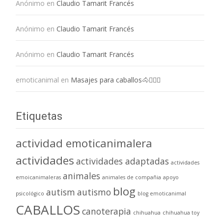
Anónimo
en
Claudio Tamarit Francés
Anónimo
en
Claudio Tamarit Francés
Anónimo
en
Claudio Tamarit Francés
emoticanimal
en
Masajes para caballos🐴💆🏻‍♀️
Etiquetas
actividad emoticanimalera
actividades
actividades adaptadas
actividades
animales
emoicanimaleras
animales de compañia
apoyo
blog
autism
autismo
psicológico
blog emoticanimal
CABALLOS
canoterapia
chihuahua
chihuahua toy