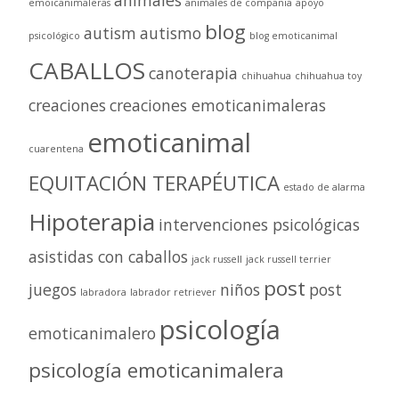
emoicanimaleras
animales de compañia
apoyo
blog
autism
autismo
psicológico
blog emoticanimal
CABALLOS
canoterapia
chihuahua
chihuahua toy
creaciones
creaciones emoticanimaleras
emoticanimal
cuarentena
EQUITACIÓN TERAPÉUTICA
estado de alarma
Hipoterapia
intervenciones psicológicas
asistidas con caballos
jack russell
jack russell terrier
post
juegos
niños
post
labradora
labrador retriever
psicología
emoticanimalero
psicología emoticanimalera